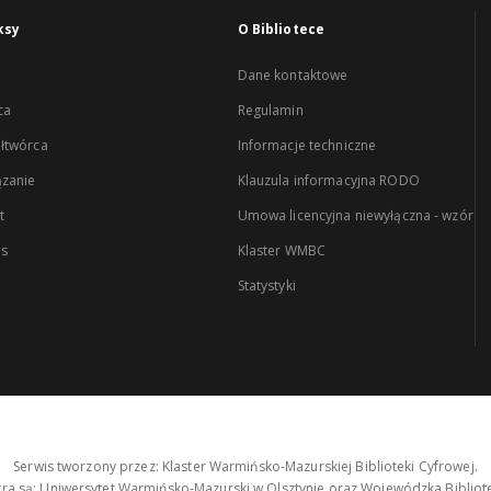
ksy
O Bibliotece
Dane kontaktowe
ca
Regulamin
łtwórca
Informacje techniczne
zanie
Klauzula informacyjna RODO
t
Umowa licencyjna niewyłączna - wzór
es
Klaster WMBC
Statystyki
Serwis tworzony przez: Klaster Warmińsko-Mazurskiej Biblioteki Cyfrowej.
tra są: Uniwersytet Warmińsko-Mazurski w Olsztynie oraz Wojewódzka Bibliote