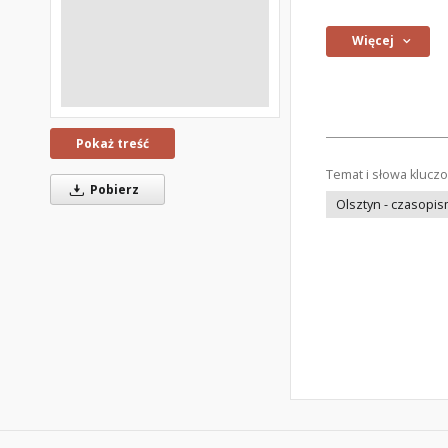
Więcej
Pokaż treść
Temat i słowa klucz
Pobierz
Olsztyn - czasopi