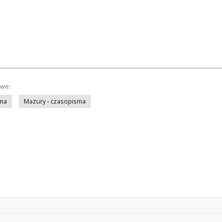
owe:
sma
Mazury - czasopisma