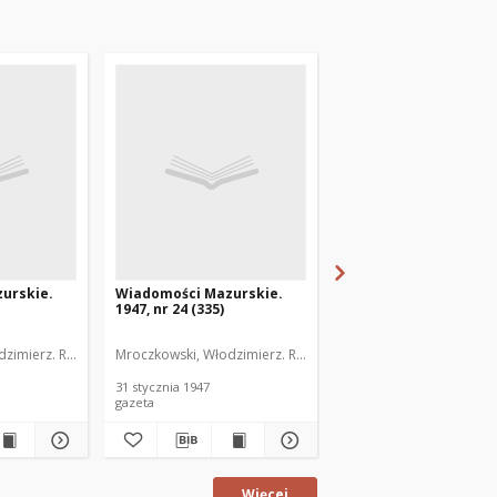
urskie.
Wiadomości Mazurskie.
Wiadomości Mazurski
1947, nr 24 (335)
1947, nr 25 (336)
zimierz. Red.
Mroczkowski, Włodzimierz. Red.
Mroczkowski, Włodzimie
31 stycznia 1947
1 lutego 1947
gazeta
gazeta
Więcej