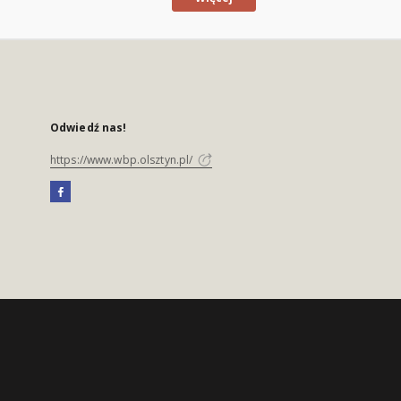
Odwiedź nas!
https://www.wbp.olsztyn.pl/