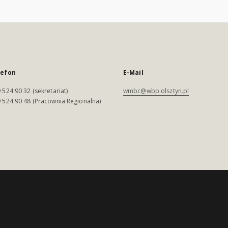
lefon
E-Mail
 524 90 32 (sekretariat)
wmbc@wbp.olsztyn.pl
 524 90 48 (Pracownia Regionalna)