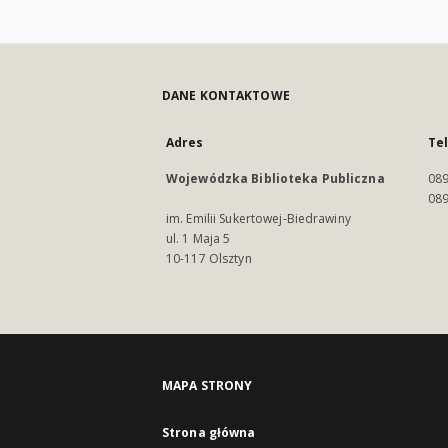
DANE KONTAKTOWE
Adres
Te
Wojewódzka Biblioteka Publiczna
089
089
im. Emilii Sukertowej-Biedrawiny
ul. 1 Maja 5
10-117 Olsztyn
MAPA STRONY
Strona główna