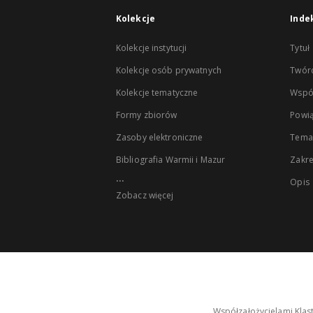
Kolekcje
Inde
Kolekcje instytucji
Tytuł
Kolekcje osób prywatnych
Twór
Kolekcje tematyczne
Wspó
Formy zbiorów
Powią
Zasoby elektroniczne
Tema
Bibliografia Warmii i Mazur
Zakr
...
Opis
Zobacz więcej
Współzałożycielami Klas