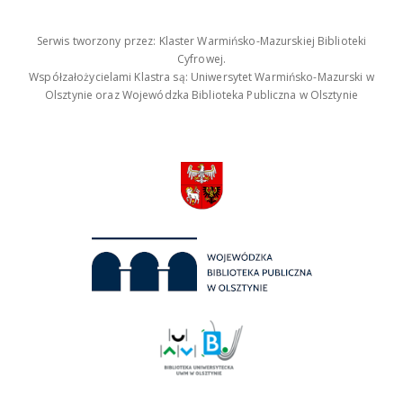
Serwis tworzony przez: Klaster Warmińsko-Mazurskiej Biblioteki
Cyfrowej.
Współzałożycielami Klastra są: Uniwersytet Warmińsko-Mazurski w
Olsztynie oraz Wojewódzka Biblioteka Publiczna w Olsztynie