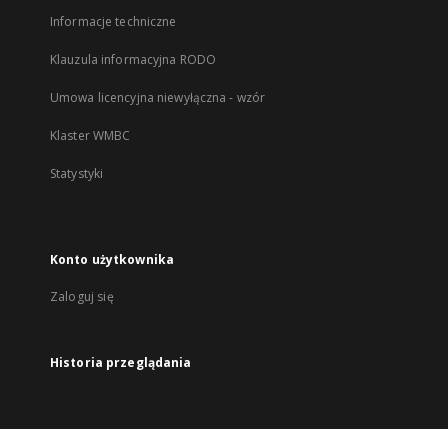
Informacje techniczne
Klauzula informacyjna RODO
Umowa licencyjna niewyłączna - wzór
Klaster WMBC
Statystyki
Konto użytkownika
Zaloguj się
Historia przeglądania