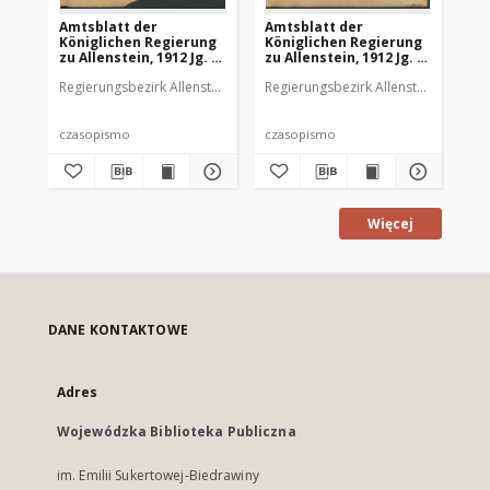
Amtsblatt der
Amtsblatt der
Am
Königlichen Regierung
Königlichen Regierung
Kö
zu Allenstein, 1912 Jg. 8,
zu Allenstein, 1912 Jg. 8,
zu 
Stück 1
Stück 2
St
Regierungsbezirk Allenstein
Regierungsbezirk Allenstein
Reg
czasopismo
czasopismo
cz
Więcej
DANE KONTAKTOWE
Adres
Wojewódzka Biblioteka Publiczna
im. Emilii Sukertowej-Biedrawiny