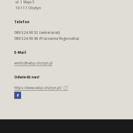
ul. 1 Maja 5
10-117 Olsztyn
Telefon
089 524 90 32 (sekretariat)
089 524 90 48 (Pracownia Regionalna)
E-Mail
wmbc@wbp.olsztyn.pl
Odwiedź nas!
https://www.wbp.olsztyn.pl/