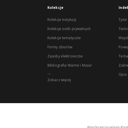
Kolekcje
Inde
Kolekcje instytucji
Tytuł
Kolekcje osób prywatnych
Twór
Kolekcje tematyczne
Wspó
Formy zbiorów
Powią
Zasoby elektroniczne
Tema
Bibliografia Warmii i Mazur
Zakr
...
Opis
Zobacz więcej
Współzałożycielami Klas