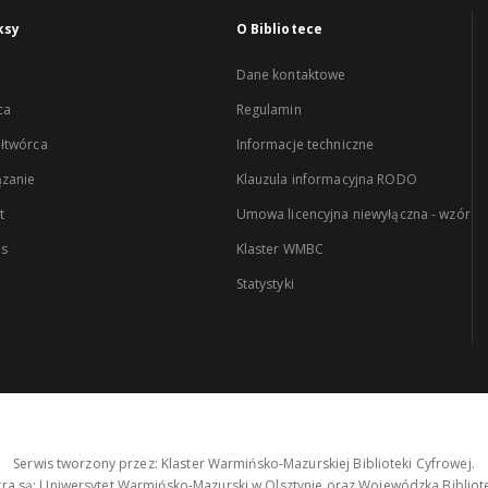
ksy
O Bibliotece
Dane kontaktowe
ca
Regulamin
łtwórca
Informacje techniczne
zanie
Klauzula informacyjna RODO
t
Umowa licencyjna niewyłączna - wzór
es
Klaster WMBC
Statystyki
Serwis tworzony przez: Klaster Warmińsko-Mazurskiej Biblioteki Cyfrowej.
tra są: Uniwersytet Warmińsko-Mazurski w Olsztynie oraz Wojewódzka Bibliote