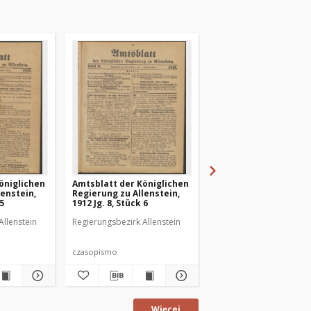
öniglichen
Amtsblatt der Königlichen
Amtsblatt der Königl
lenstein,
Regierung zu Allenstein,
Regierung zu Allenste
 5
1912 Jg. 8, Stück 6
1912 Jg. 8, Stück 7
Allenstein
Regierungsbezirk Allenstein
Regierungsbezirk Allens
czasopismo
czasopismo
Więcej