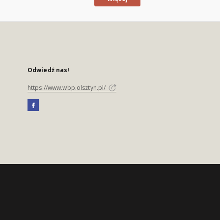
Odwiedź nas!
https://www.wbp.olsztyn.pl/