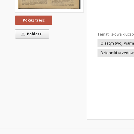
Pokaż treść
Pobierz
Temat i słowa klucz
Olsztyn (woj. warm
Dzienniki urzędo