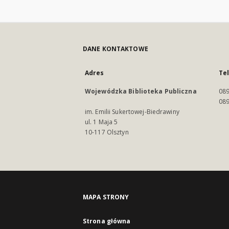
DANE KONTAKTOWE
Adres
Te
Wojewódzka Biblioteka Publiczna
089
089
im. Emilii Sukertowej-Biedrawiny
ul. 1 Maja 5
10-117 Olsztyn
MAPA STRONY
Strona główna