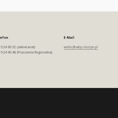
lefon
E-Mail
 524 90 32 (sekretariat)
wmbc@wbp.olsztyn.pl
 524 90 48 (Pracownia Regionalna)