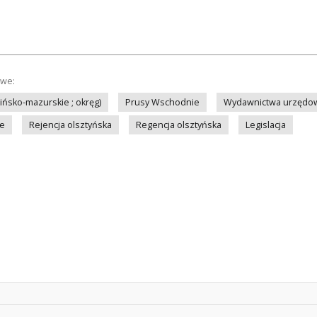
owe:
ińsko-mazurskie ; okręg)
Prusy Wschodnie
Wydawnictwa urzędow
we
Rejencja olsztyńska
Regencja olsztyńska
Legislacja