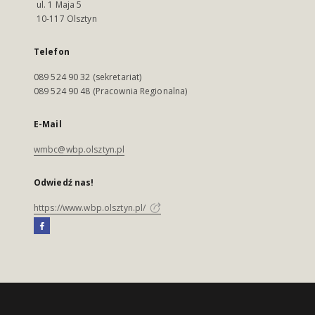
ul. 1 Maja 5
10-117 Olsztyn
Telefon
089 524 90 32 (sekretariat)
089 524 90 48 (Pracownia Regionalna)
E-Mail
wmbc@wbp.olsztyn.pl
Odwiedź nas!
https://www.wbp.olsztyn.pl/