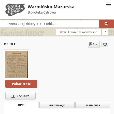
Wyszukiwanie zaawansowane
?
OBIEKT
Pokaż treść
Pobierz
OPIS
INFORMACJE
STRUKTURA