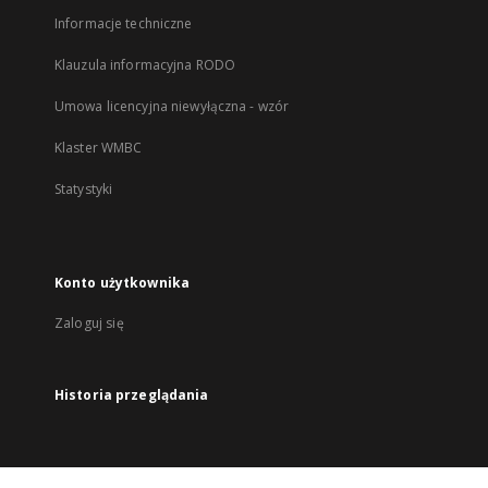
Informacje techniczne
Klauzula informacyjna RODO
Umowa licencyjna niewyłączna - wzór
Klaster WMBC
Statystyki
Konto użytkownika
Zaloguj się
Historia przeglądania