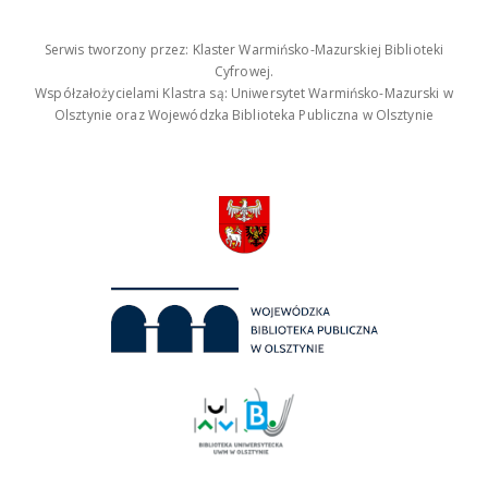
Serwis tworzony przez: Klaster Warmińsko-Mazurskiej Biblioteki
Cyfrowej.
Współzałożycielami Klastra są: Uniwersytet Warmińsko-Mazurski w
Olsztynie oraz Wojewódzka Biblioteka Publiczna w Olsztynie