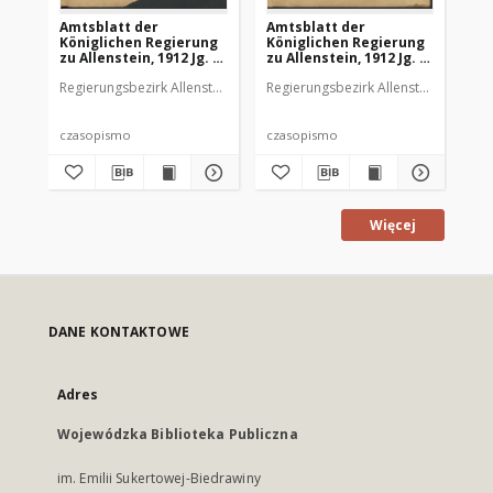
Amtsblatt der
Amtsblatt der
Am
Königlichen Regierung
Königlichen Regierung
Kö
zu Allenstein, 1912 Jg. 8,
zu Allenstein, 1912 Jg. 8,
zu 
Stück 1
Stück 2
St
Regierungsbezirk Allenstein
Regierungsbezirk Allenstein
Reg
czasopismo
czasopismo
cz
Więcej
DANE KONTAKTOWE
Adres
Wojewódzka Biblioteka Publiczna
im. Emilii Sukertowej-Biedrawiny