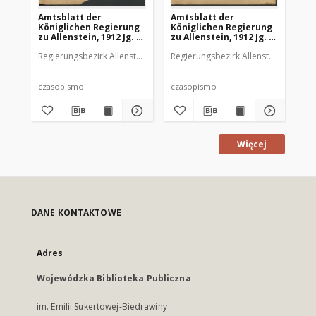
Amtsblatt der
Amtsblatt der
Am
Königlichen Regierung
Königlichen Regierung
Kö
zu Allenstein, 1912 Jg. 8,
zu Allenstein, 1912 Jg. 8,
zu 
Stück 1
Stück 2
St
Regierungsbezirk Allenstein
Regierungsbezirk Allenstein
Reg
czasopismo
czasopismo
cz
Więcej
DANE KONTAKTOWE
Adres
Wojewódzka Biblioteka Publiczna
im. Emilii Sukertowej-Biedrawiny