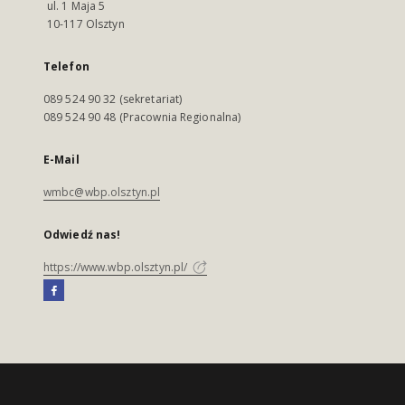
ul. 1 Maja 5
10-117 Olsztyn
Telefon
089 524 90 32 (sekretariat)
089 524 90 48 (Pracownia Regionalna)
E-Mail
wmbc@wbp.olsztyn.pl
Odwiedź nas!
https://www.wbp.olsztyn.pl/