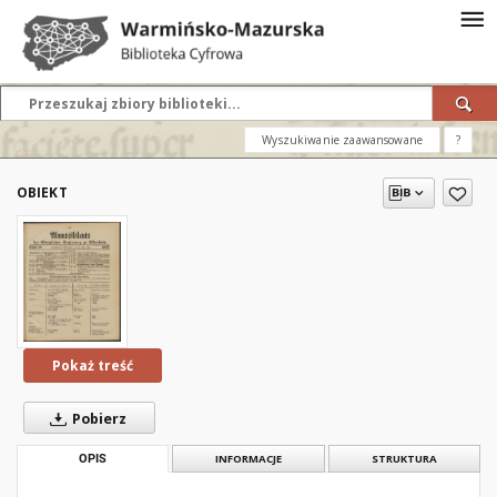
Wyszukiwanie zaawansowane
?
OBIEKT
Pokaż treść
Pobierz
OPIS
INFORMACJE
STRUKTURA