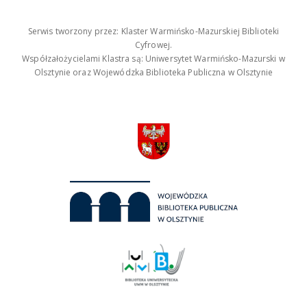
Serwis tworzony przez: Klaster Warmińsko-Mazurskiej Biblioteki
Cyfrowej.
Współzałożycielami Klastra są: Uniwersytet Warmińsko-Mazurski w
Olsztynie oraz Wojewódzka Biblioteka Publiczna w Olsztynie