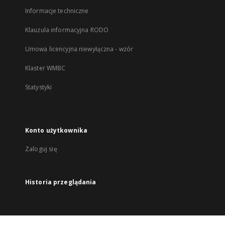
Informacje techniczne
Klauzula informacyjna RODO
Umowa licencyjna niewyłączna - wzór
Klaster WMBC
Statystyki
Konto użytkownika
Zaloguj się
Historia przeglądania