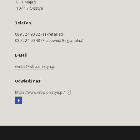
ul. 1 Maja 5
10-117 Olsztyn
Telefon
089 524 90 32 (sekretariat)
089 524 90 48 (Pracownia Regionalna)
E-Mail
wmbc@wbp.olsztyn.pl
Odwiedź nas!
https://www.wbp.olsztyn.pl/