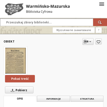
Wyszukiwanie zaawansowane
?
OBIEKT
Pokaż treść
Pobierz
OPIS
INFORMACJE
STRUKTURA