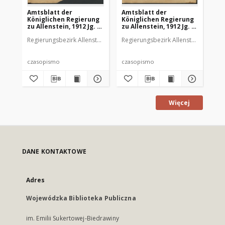
Amtsblatt der
Amtsblatt der
Am
Königlichen Regierung
Königlichen Regierung
Kö
zu Allenstein, 1912 Jg. 8,
zu Allenstein, 1912 Jg. 8,
zu 
Stück 1
Stück 2
St
Regierungsbezirk Allenstein
Regierungsbezirk Allenstein
Reg
czasopismo
czasopismo
cz
Więcej
DANE KONTAKTOWE
Adres
Wojewódzka Biblioteka Publiczna
im. Emilii Sukertowej-Biedrawiny