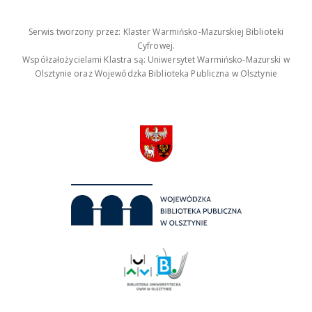
Serwis tworzony przez: Klaster Warmińsko-Mazurskiej Biblioteki
Cyfrowej.
Współzałożycielami Klastra są: Uniwersytet Warmińsko-Mazurski w
Olsztynie oraz Wojewódzka Biblioteka Publiczna w Olsztynie