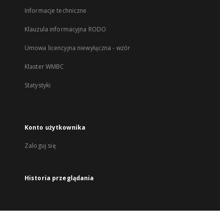
Informacje techniczne
Klauzula informacyjna RODO
Umowa licencyjna niewyłączna - wzór
Klaster WMBC
Statystyki
Konto użytkownika
Zaloguj się
Historia przeglądania