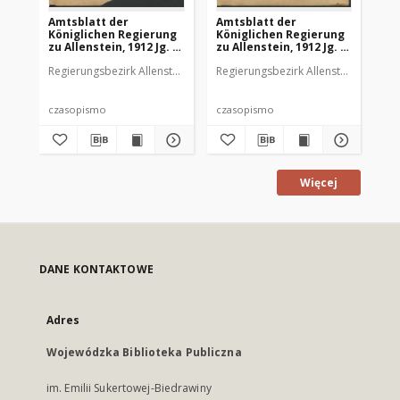
Amtsblatt der
Amtsblatt der
Am
Königlichen Regierung
Königlichen Regierung
Kö
zu Allenstein, 1912 Jg. 8,
zu Allenstein, 1912 Jg. 8,
zu 
Stück 1
Stück 2
St
Regierungsbezirk Allenstein
Regierungsbezirk Allenstein
Reg
czasopismo
czasopismo
cz
Więcej
DANE KONTAKTOWE
Adres
Wojewódzka Biblioteka Publiczna
im. Emilii Sukertowej-Biedrawiny