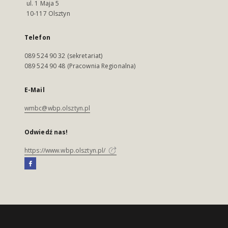
ul. 1 Maja 5
10-117 Olsztyn
Telefon
089 524 90 32 (sekretariat)
089 524 90 48 (Pracownia Regionalna)
E-Mail
wmbc@wbp.olsztyn.pl
Odwiedź nas!
https://www.wbp.olsztyn.pl/