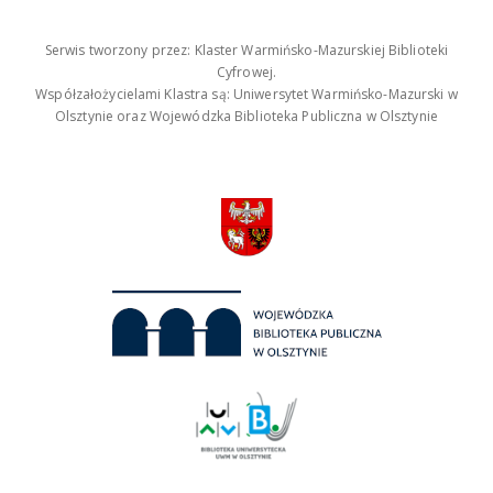
Serwis tworzony przez: Klaster Warmińsko-Mazurskiej Biblioteki
Cyfrowej.
Współzałożycielami Klastra są: Uniwersytet Warmińsko-Mazurski w
Olsztynie oraz Wojewódzka Biblioteka Publiczna w Olsztynie