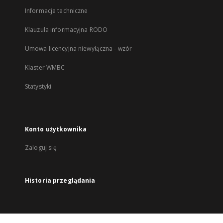
Informacje techniczne
Klauzula informacyjna RODO
Umowa licencyjna niewyłączna - wzór
Klaster WMBC
Statystyki
Konto użytkownika
Zaloguj się
Historia przeglądania