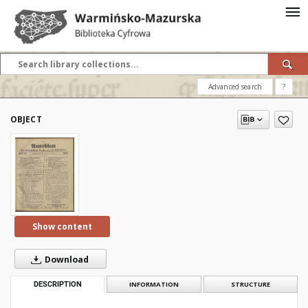
Advanced search
?
OBJECT
Show content
Download
DESCRIPTION
INFORMATION
STRUCTURE