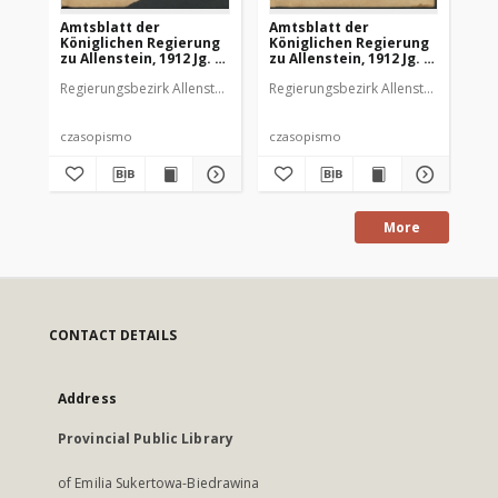
Amtsblatt der
Amtsblatt der
Am
Königlichen Regierung
Königlichen Regierung
Kö
zu Allenstein, 1912 Jg. 8,
zu Allenstein, 1912 Jg. 8,
zu 
Stück 1
Stück 2
St
Regierungsbezirk Allenstein
Regierungsbezirk Allenstein
Reg
czasopismo
czasopismo
cz
More
CONTACT DETAILS
Address
Provincial Public Library
of Emilia Sukertowa-Biedrawina