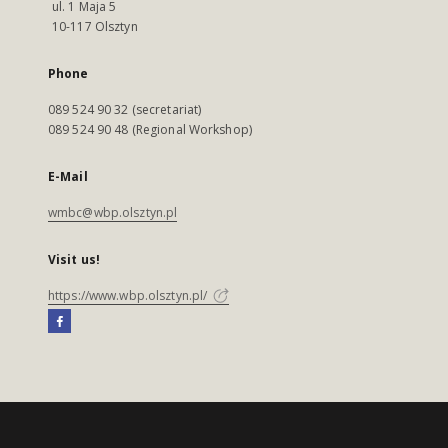
ul. 1 Maja 5
10-117 Olsztyn
Phone
089 524 90 32 (secretariat)
089 524 90 48 (Regional Workshop)
E-Mail
wmbc@wbp.olsztyn.pl
Visit us!
https://www.wbp.olsztyn.pl/