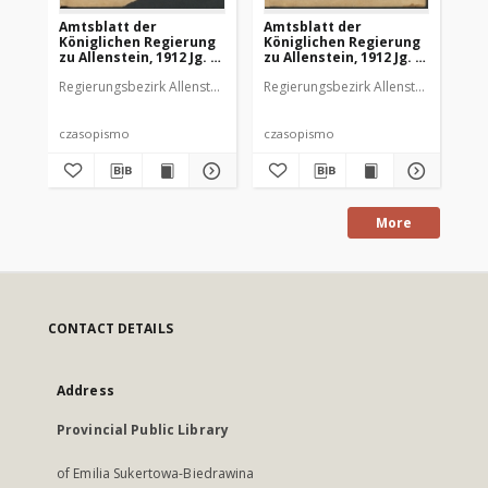
Amtsblatt der
Amtsblatt der
Am
Königlichen Regierung
Königlichen Regierung
Kö
zu Allenstein, 1912 Jg. 8,
zu Allenstein, 1912 Jg. 8,
zu 
Stück 1
Stück 2
St
Regierungsbezirk Allenstein
Regierungsbezirk Allenstein
Reg
czasopismo
czasopismo
cz
More
CONTACT DETAILS
Address
Provincial Public Library
of Emilia Sukertowa-Biedrawina