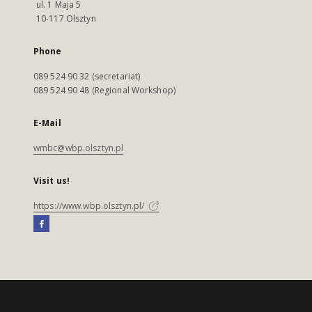
ul. 1 Maja 5
10-117 Olsztyn
Phone
089 524 90 32 (secretariat)
089 524 90 48 (Regional Workshop)
E-Mail
wmbc@wbp.olsztyn.pl
Visit us!
https://www.wbp.olsztyn.pl/