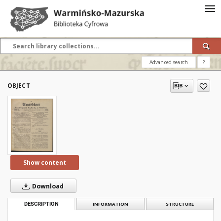
Advanced search
?
OBJECT
Show content
Download
DESCRIPTION
INFORMATION
STRUCTURE