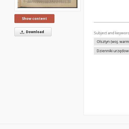
Show content
Download
Subject and keywor
Olsztyn (woj. warm
Dzienniki urzędo