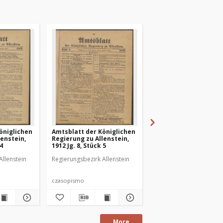
öniglichen
Amtsblatt der Königlichen
Amtsblatt der Königl
lenstein,
Regierung zu Allenstein,
Regierung zu Allenste
 4
1912 Jg. 8, Stück 5
1912 Jg. 8, Stück 6
Allenstein
Regierungsbezirk Allenstein
Regierungsbezirk Allens
czasopismo
czasopismo
More