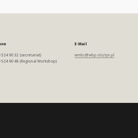
one
E-Mail
 524 90 32 (secretariat)
wmbc@wbp.olsztyn.pl
 524 90 48 (Regional Workshop)