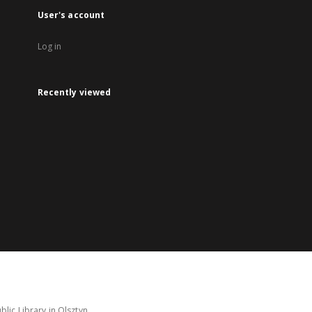
User's account
Log in
Recently viewed
lic Library in Olsztyn.