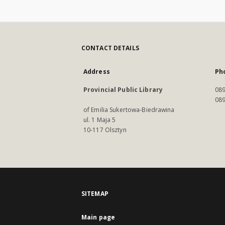
CONTACT DETAILS
Address
Ph
Provincial Public Library
089
089
of Emilia Sukertowa-Biedrawina
ul. 1 Maja 5
10-117 Olsztyn
SITEMAP
Main page