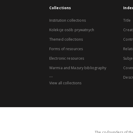
Collections
Inde
Institution collections
Title
Kolekcje osób prywatnych
Creat
Themed collections
Contr
Forms of resources
Relat
Electronic resources
Subje
Warmia and Mazury bibliography
Cove
...
Descr
View all collections
The co-founders of the