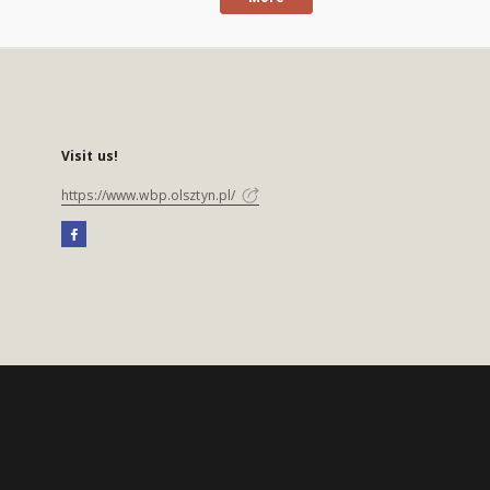
Visit us!
https://www.wbp.olsztyn.pl/