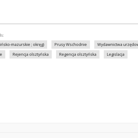
ds:
ińsko-mazurskie ; okręg)
Prusy Wschodnie
Wydawnictwa urzędow
we
Rejencja olsztyńska
Regencja olsztyńska
Legislacja