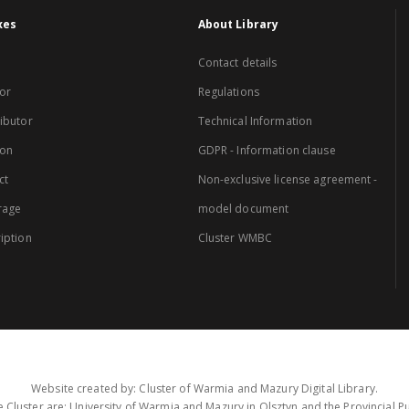
xes
About Library
Contact details
or
Regulations
ibutor
Technical Information
ion
GDPR - Information clause
ct
Non-exclusive license agreement -
rage
model document
iption
Cluster WMBC
Website created by: Cluster of Warmia and Mazury Digital Library.
 Cluster are: University of Warmia and Mazury in Olsztyn and the Provincial Pub