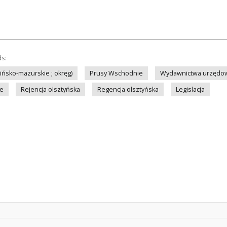
ds:
ińsko-mazurskie ; okręg)
Prusy Wschodnie
Wydawnictwa urzędow
we
Rejencja olsztyńska
Regencja olsztyńska
Legislacja