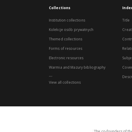
Collections
Inde
Institution collections
Title
Kolekcje osób prywatnych
Creat
Themed collections
Contr
Forms of resources
Relat
Electronic resources
Subje
Warmia and Mazury bibliography
Cove
...
Descr
View all collections
The co-founders of the