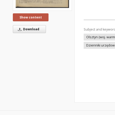
Show content
Download
Subject and keywor
Olsztyn (woj. warm
Dzienniki urzędo