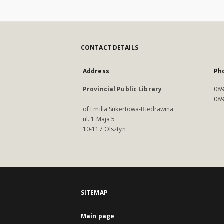
CONTACT DETAILS
Address
Ph
Provincial Public Library
089
089
of Emilia Sukertowa-Biedrawina
ul. 1 Maja 5
10-117 Olsztyn
SITEMAP
Main page