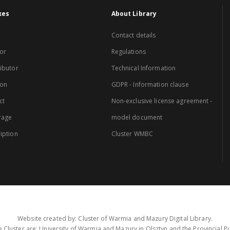
xes
About Library
Contact details
or
Regulations
ibutor
Technical Information
ion
GDPR - Information clause
ct
Non-exclusive license agreement -
rage
model document
iption
Cluster WMBC
Website created by: Cluster of Warmia and Mazury Digital Library.
 Cluster are: University of Warmia and Mazury in Olsztyn and the Provincial Pub