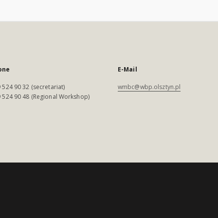
one
E-Mail
 524 90 32 (secretariat)
wmbc@wbp.olsztyn.pl
 524 90 48 (Regional Workshop)