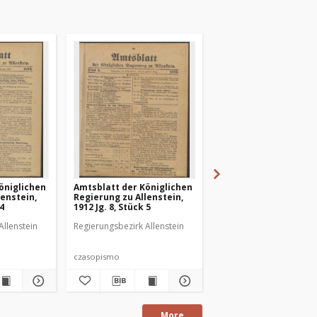
öniglichen
Amtsblatt der Königlichen
Amtsblatt der Königl
lenstein,
Regierung zu Allenstein,
Regierung zu Allenste
 4
1912 Jg. 8, Stück 5
1912 Jg. 8, Stück 6
Allenstein
Regierungsbezirk Allenstein
Regierungsbezirk Allens
czasopismo
czasopismo
More