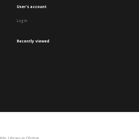
User's account
Log in
Recently viewed
lic Library in Olsztyn.