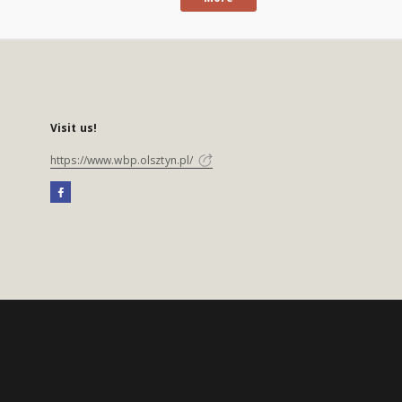
Visit us!
https://www.wbp.olsztyn.pl/