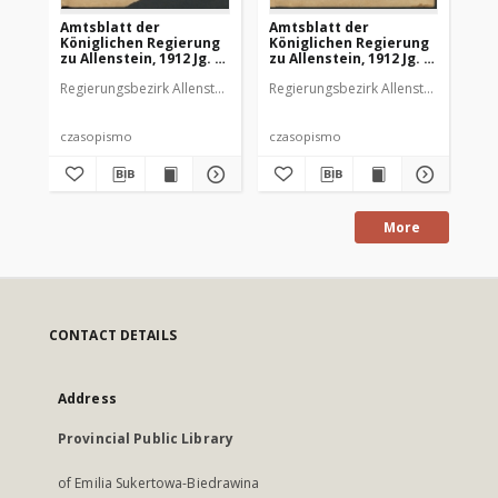
Amtsblatt der
Amtsblatt der
Am
Königlichen Regierung
Königlichen Regierung
Kö
zu Allenstein, 1912 Jg. 8,
zu Allenstein, 1912 Jg. 8,
zu 
Stück 1
Stück 2
St
Regierungsbezirk Allenstein
Regierungsbezirk Allenstein
Reg
czasopismo
czasopismo
cz
More
CONTACT DETAILS
Address
Provincial Public Library
of Emilia Sukertowa-Biedrawina