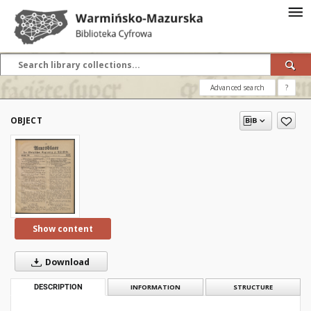
Advanced search
?
OBJECT
Show content
Download
DESCRIPTION
INFORMATION
STRUCTURE