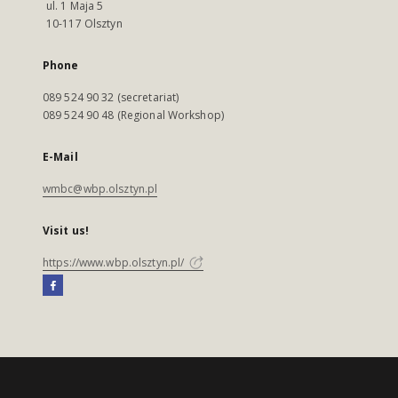
ul. 1 Maja 5
10-117 Olsztyn
Phone
089 524 90 32 (secretariat)
089 524 90 48 (Regional Workshop)
E-Mail
wmbc@wbp.olsztyn.pl
Visit us!
https://www.wbp.olsztyn.pl/