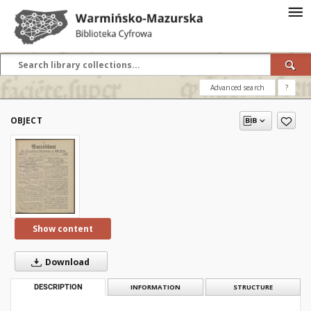
Advanced search
?
OBJECT
Show content
Download
DESCRIPTION
INFORMATION
STRUCTURE