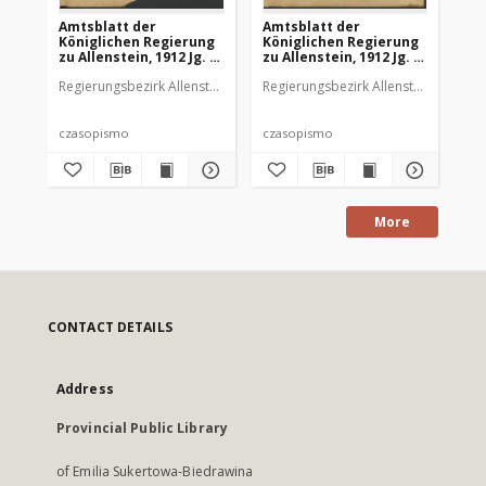
Amtsblatt der
Amtsblatt der
Am
Königlichen Regierung
Königlichen Regierung
Kö
zu Allenstein, 1912 Jg. 8,
zu Allenstein, 1912 Jg. 8,
zu 
Stück 1
Stück 2
St
Regierungsbezirk Allenstein
Regierungsbezirk Allenstein
Reg
czasopismo
czasopismo
cz
More
CONTACT DETAILS
Address
Provincial Public Library
of Emilia Sukertowa-Biedrawina