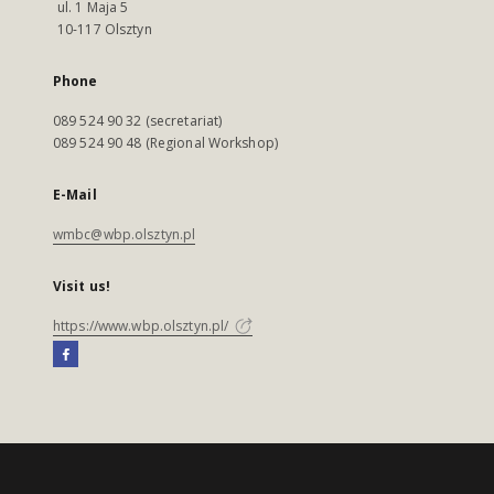
ul. 1 Maja 5
10-117 Olsztyn
Phone
089 524 90 32 (secretariat)
089 524 90 48 (Regional Workshop)
E-Mail
wmbc@wbp.olsztyn.pl
Visit us!
https://www.wbp.olsztyn.pl/