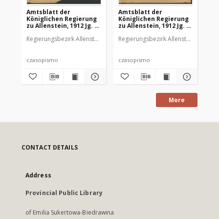
Amtsblatt der
Amtsblatt der
Am
Königlichen Regierung
Königlichen Regierung
Kö
zu Allenstein, 1912 Jg. 8,
zu Allenstein, 1912 Jg. 8,
zu 
Stück 1
Stück 2
St
Regierungsbezirk Allenstein
Regierungsbezirk Allenstein
Reg
czasopismo
czasopismo
cz
More
CONTACT DETAILS
Address
Provincial Public Library
of Emilia Sukertowa-Biedrawina