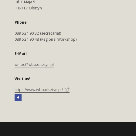
ul. 1 Maja 5
10-117 Olsztyn
Phone
089 524 90 32 (secretariat)
089 524 90 48 (Regional Workshop)
E-Mail
wmbc@wbp.olsztyn.pl
Visit us!
https://www.wbp.olsztyn.pl/