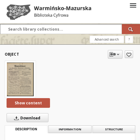
Advanced search
?
OBJECT
Show content
Download
DESCRIPTION
INFORMATION
STRUCTURE