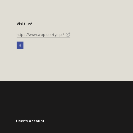
Visit us!
https://www.wbp.olsztyn.pl/
User's account