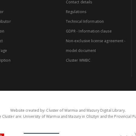
Contact details
or
Regulations
ibutor
Technical Information
ion
GDPR - Information clause
ct
Non-exclusive license agreement -
rage
model document
iption
Cluster WMBC
Website created by: Cluster of Warmia and Mazury Digital Library.
 Cluster are: University of Warmia and Mazury in Olsztyn and the Provincial Pub