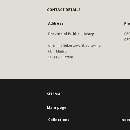
CONTACT DETAILS
Address
Ph
Provincial Public Library
089
089
of Emilia Sukertowa-Biedrawina
ul. 1 Maja 5
10-117 Olsztyn
SITEMAP
Main page
Collections
Inde