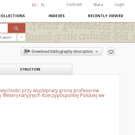
Contrast
Login
Share
EN
PL
COLLECTIONS
INDEXES
RECENTLY VIEWED
d search
?
Download bibliography description
STRUCTURE
: wychodzi przy współpracy grona profesorów
 Weterynaryjnych Rzeczypospolitej Polskiej we