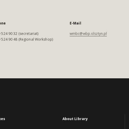
one
E-Mail
 524 90 32 (secretariat)
wmbc@wbp.olsztyn.pl
 524 90 48 (Regional Workshop)
xes
About Library