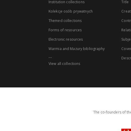
Institution collections
Title
Kolekcje osób prywatnych
Creat
Themed collections
Contr
Forms of resources
Relat
Electronic resources
Subje
Warmia and Mazury bibliography
Cove
...
Descr
View all collections
The co-founders of the