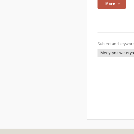
More
Subject and keywor
Medycyna weteryna