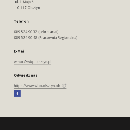
ul. 1 Maja 5
10-117 Olsztyn
Telefon
089 524 90 32 (sekretariat)
089 524 90 48 (Pracownia Regionalna)
E-Mail
wmbc@wbp.olsztyn.pl
Odwiedź nas!
https://www.wbp.olsztyn.pl/