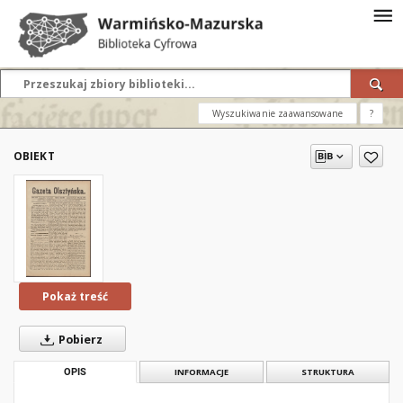
Wyszukiwanie zaawansowane
?
OBIEKT
Pokaż treść
Pobierz
OPIS
INFORMACJE
STRUKTURA