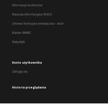
Informacje techniczne
Klauzula informacyjna RODO
Umowa licencyjna niewyłączna - wzór
Klaster WMBC
Statystyki
Konto użytkownika
Zaloguj się
Historia przeglądania