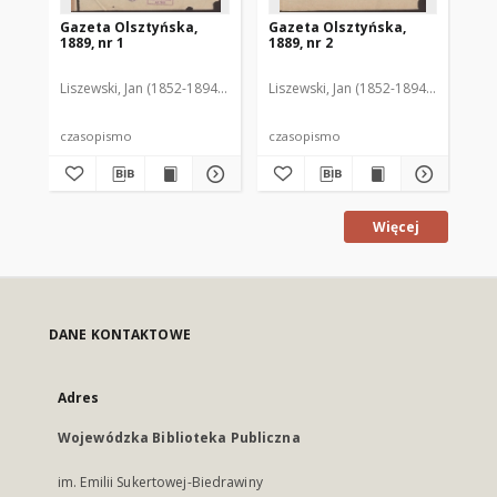
Gazeta Olsztyńska,
Gazeta Olsztyńska,
Ga
1889, nr 1
1889, nr 2
188
Liszewski, Jan (1852-1894). Red.
Liszewski, Jan (1852-1894). Red.
Lis
czasopismo
czasopismo
cz
Więcej
DANE KONTAKTOWE
Adres
Wojewódzka Biblioteka Publiczna
im. Emilii Sukertowej-Biedrawiny