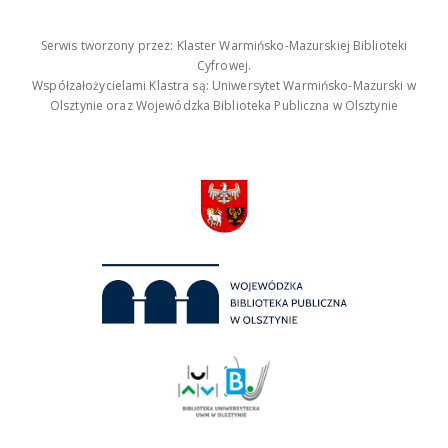
Serwis tworzony przez: Klaster Warmińsko-Mazurskiej Biblioteki
Cyfrowej.
Współzałożycielami Klastra są: Uniwersytet Warmińsko-Mazurski w
Olsztynie oraz Wojewódzka Biblioteka Publiczna w Olsztynie