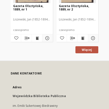
Gazeta Olsztyńska,
Gazeta Olsztyńska,
Ga
1889, nr 1
1889, nr 2
188
Liszewski, Jan (1852-1894). Red.
Liszewski, Jan (1852-1894). Red.
Lis
czasopismo
czasopismo
cz
Więcej
DANE KONTAKTOWE
Adres
Wojewódzka Biblioteka Publiczna
im. Emilii Sukertowej-Biedrawiny