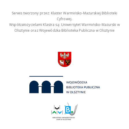
Serwis tworzony przez: Klaster Warmińsko-Mazurskiej Biblioteki
Cyfrowej.
Współzałożycielami Klastra są: Uniwersytet Warmińsko-Mazurski w
Olsztynie oraz Wojewódzka Biblioteka Publiczna w Olsztynie