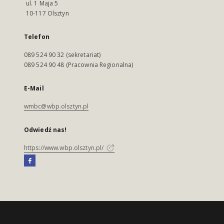
ul. 1 Maja 5
10-117 Olsztyn
Telefon
089 524 90 32 (sekretariat)
089 524 90 48 (Pracownia Regionalna)
E-Mail
wmbc@wbp.olsztyn.pl
Odwiedź nas!
https://www.wbp.olsztyn.pl/