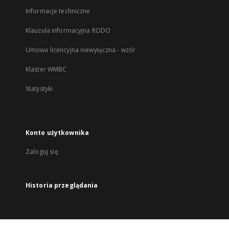
Informacje techniczne
Klauzula informacyjna RODO
Umowa licencyjna niewyłączna - wzór
Klaster WMBC
Statystyki
Konto użytkownika
Zaloguj się
Historia przeglądania