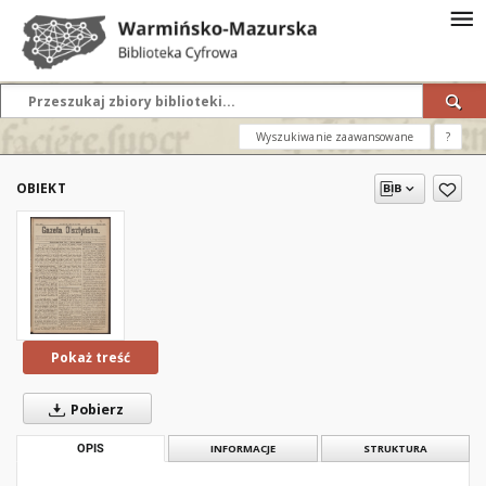
Wyszukiwanie zaawansowane
?
OBIEKT
Pokaż treść
Pobierz
OPIS
INFORMACJE
STRUKTURA