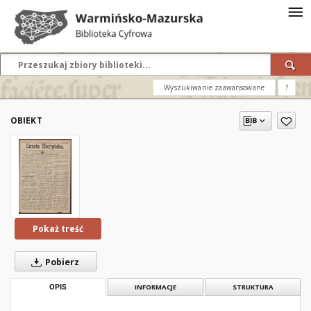
Wyszukiwanie zaawansowane
?
OBIEKT
Pokaż treść
Pobierz
OPIS
INFORMACJE
STRUKTURA