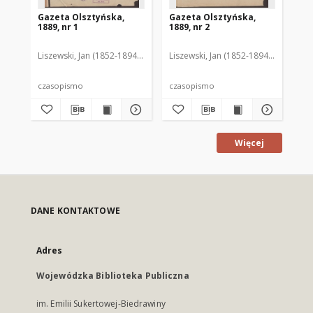
Gazeta Olsztyńska,
Gazeta Olsztyńska,
Ga
1889, nr 1
1889, nr 2
188
Liszewski, Jan (1852-1894). Red.
Liszewski, Jan (1852-1894). Red.
Lis
czasopismo
czasopismo
cz
Więcej
DANE KONTAKTOWE
Adres
Wojewódzka Biblioteka Publiczna
im. Emilii Sukertowej-Biedrawiny