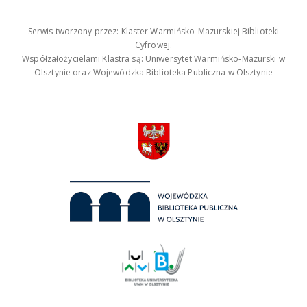
Serwis tworzony przez: Klaster Warmińsko-Mazurskiej Biblioteki
Cyfrowej.
Współzałożycielami Klastra są: Uniwersytet Warmińsko-Mazurski w
Olsztynie oraz Wojewódzka Biblioteka Publiczna w Olsztynie