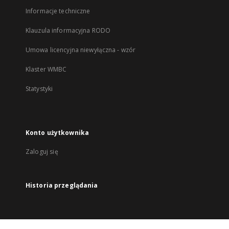
Informacje techniczne
Klauzula informacyjna RODO
Umowa licencyjna niewyłączna - wzór
Klaster WMBC
Statystyki
Konto użytkownika
Zaloguj się
Historia przeglądania