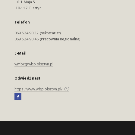
ul. 1 Maja 5
10-117 Olsztyn
Telefon
089 524 90 32 (sekretariat)
089 524 90 48 (Pracownia Regionalna)
E-Mail
wmbc@wbp.olsztyn.pl
Odwiedź nas!
https://www.wbp.olsztyn.pl/