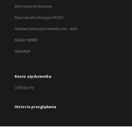
Informacje techniczne
Klauzula informacyjna RODO
Umowa licencyjna niewyłączna - wzór
Klaster WMBC
Statystyki
Konto użytkownika
Zaloguj się
Historia przeglądania