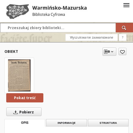
Wyszukiwanie zaawansowane
?
OBIEKT
Pokaż treść
Pobierz
OPIS
INFORMACJE
STRUKTURA