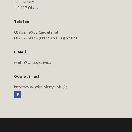
ul. 1 Maja 5
10-117 Olsztyn
Telefon
089 524 90 32 (sekretariat)
089 524 90 48 (Pracownia Regionalna)
E-Mail
wmbc@wbp.olsztyn.pl
Odwiedź nas!
https://www.wbp.olsztyn.pl/