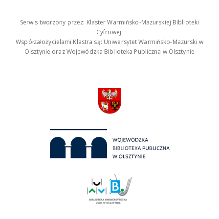
Serwis tworzony przez: Klaster Warmińsko-Mazurskiej Biblioteki
Cyfrowej.
Współzałożycielami Klastra są: Uniwersytet Warmińsko-Mazurski w
Olsztynie oraz Wojewódzka Biblioteka Publiczna w Olsztynie