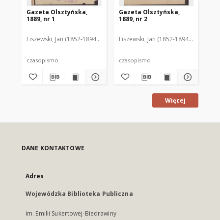
Gazeta Olsztyńska,
Gazeta Olsztyńska,
Ga
1889, nr 1
1889, nr 2
188
Liszewski, Jan (1852-1894). Red.
Liszewski, Jan (1852-1894). Red.
Lis
czasopismo
czasopismo
cz
Więcej
DANE KONTAKTOWE
Adres
Wojewódzka Biblioteka Publiczna
im. Emilii Sukertowej-Biedrawiny