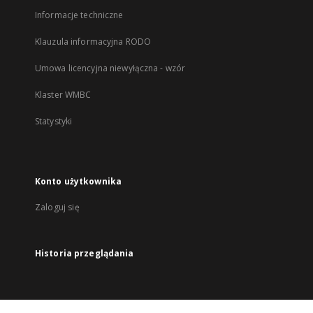
Informacje techniczne
Klauzula informacyjna RODO
Umowa licencyjna niewyłączna - wzór
Klaster WMBC
Statystyki
Konto użytkownika
Zaloguj się
Historia przeglądania