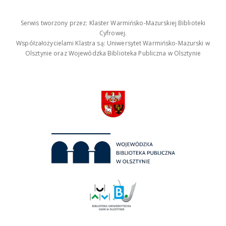
Serwis tworzony przez: Klaster Warmińsko-Mazurskiej Biblioteki
Cyfrowej.
Współzałożycielami Klastra są: Uniwersytet Warmińsko-Mazurski w
Olsztynie oraz Wojewódzka Biblioteka Publiczna w Olsztynie