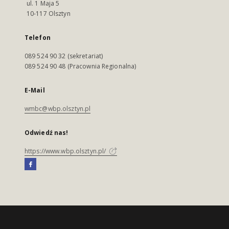
ul. 1 Maja 5
10-117 Olsztyn
Telefon
089 524 90 32 (sekretariat)
089 524 90 48 (Pracownia Regionalna)
E-Mail
wmbc@wbp.olsztyn.pl
Odwiedź nas!
https://www.wbp.olsztyn.pl/