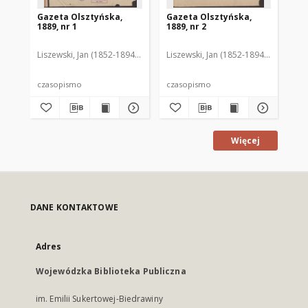
Gazeta Olsztyńska,
Gazeta Olsztyńska,
Ga
1889, nr 1
1889, nr 2
188
Liszewski, Jan (1852-1894). Red.
Liszewski, Jan (1852-1894). Red.
Lis
czasopismo
czasopismo
cz
Więcej
DANE KONTAKTOWE
Adres
Wojewódzka Biblioteka Publiczna
im. Emilii Sukertowej-Biedrawiny