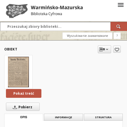
Wyszukiwanie zaawansowane
?
OBIEKT
Pokaż treść
Pobierz
OPIS
INFORMACJE
STRUKTURA