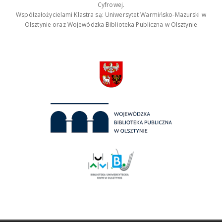
Cyfrowej.
Współzałożycielami Klastra są: Uniwersytet Warmińsko-Mazurski w
Olsztynie oraz Wojewódzka Biblioteka Publiczna w Olsztynie