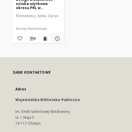
sztuka użytkowa
okresu PRL w
regionalnych zbiorach
Romulewicz, Anita. Oprac.
WMBC
strona internetowa
DANE KONTAKTOWE
Adres
Wojewódzka Biblioteka Publiczna
im. Emilii Sukertowej-Biedrawiny
ul. 1 Maja 5
10-117 Olsztyn