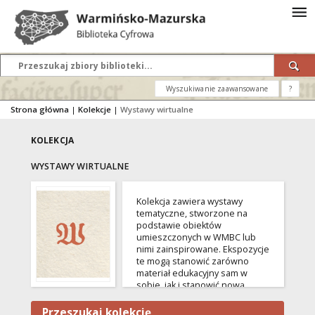
Wyszukiwanie zaawansowane
?
Strona główna
|
Kolekcje
|
Wystawy wirtualne
KOLEKCJA
WYSTAWY WIRTUALNE
Kolekcja zawiera wystawy
tematyczne, stworzone na
podstawie obiektów
umieszczonych w WMBC lub
nimi zainspirowane. Ekspozycje
te mogą stanowić zarówno
materiał edukacyjny sam w
sobie, jak i stanowić nową,
interesującą formę
popularyzacji konkretnych
Przeszukaj kolekcję