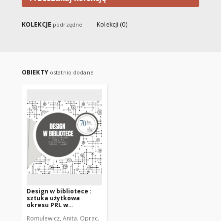
zasobów biblioteki cyfrowej.
KOLEKCJE
Kolekcji (0)
podrzędne
OBIEKTY
ostatnio dodane
Design w bibliotece :
sztuka użytkowa
okresu PRL w
regionalnych zbiorach
Romulewicz, Anita. Oprac.
WMBC