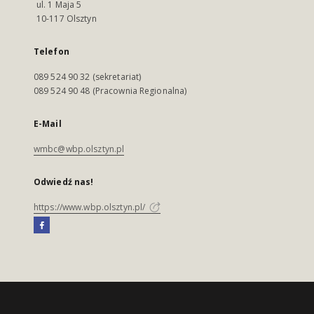
ul. 1 Maja 5
10-117 Olsztyn
Telefon
089 524 90 32 (sekretariat)
089 524 90 48 (Pracownia Regionalna)
E-Mail
wmbc@wbp.olsztyn.pl
Odwiedź nas!
https://www.wbp.olsztyn.pl/