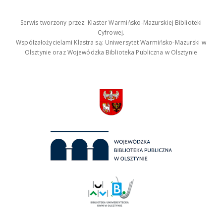
Serwis tworzony przez: Klaster Warmińsko-Mazurskiej Biblioteki
Cyfrowej.
Współzałożycielami Klastra są: Uniwersytet Warmińsko-Mazurski w
Olsztynie oraz Wojewódzka Biblioteka Publiczna w Olsztynie