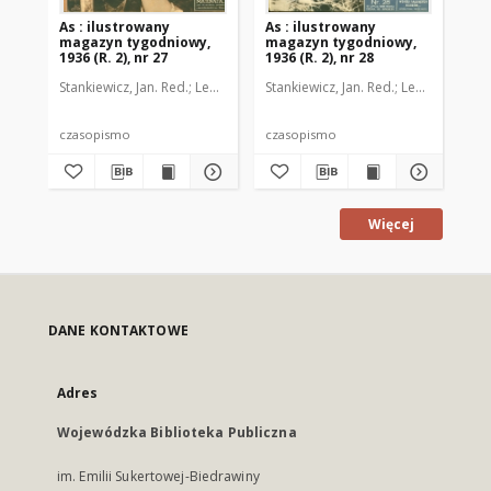
As : ilustrowany
As : ilustrowany
As 
magazyn tygodniowy,
magazyn tygodniowy,
ma
1936 (R. 2), nr 27
1936 (R. 2), nr 28
193
Stankiewicz, Jan. Red.
Leo, Juljusz. Kier. literacki
Stankiewicz, Jan. Red.
Brzeski, Janusz Marja. 
Leo, Juljusz. Kie
Sta
czasopismo
czasopismo
cz
Więcej
DANE KONTAKTOWE
Adres
Wojewódzka Biblioteka Publiczna
im. Emilii Sukertowej-Biedrawiny