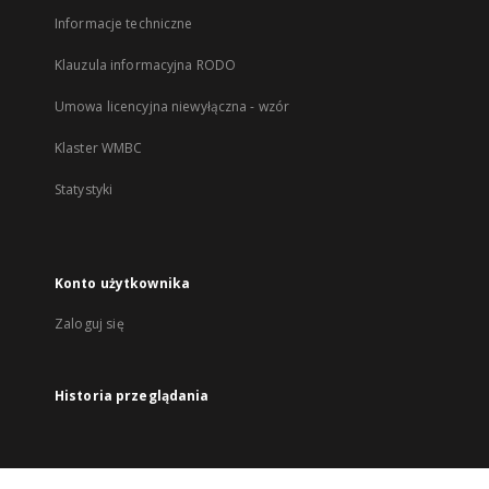
Informacje techniczne
Klauzula informacyjna RODO
Umowa licencyjna niewyłączna - wzór
Klaster WMBC
Statystyki
Konto użytkownika
Zaloguj się
Historia przeglądania