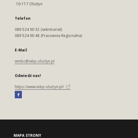
10-117 Olsztyn
Telefon
089 524 90 32 (sekretariat)
089 524 90 48 (Pracownia Regionalna)
E-Mail
wmbc@wbp.olsztyn.pl
Odwiedź nas!
https://www.wbp.olsztyn.pl/
MAPA STRONY