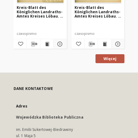
Kreis-Blatt des
Kreis-Blatt des
Kr
Königlichen Landraths-
Königlichen Landraths-
Kö
Amtes Kreises Löbau. z
Amtes Kreises Löbau. z
Am
Neumark, 1885, nr 8
Neumark 1885, nr 9
Ne
czasopismo
czasopismo
cz
Więcej
DANE KONTAKTOWE
Adres
Wojewódzka Biblioteka Publiczna
im. Emilii Sukertowej-Biedrawiny
ul. 1 Maja 5