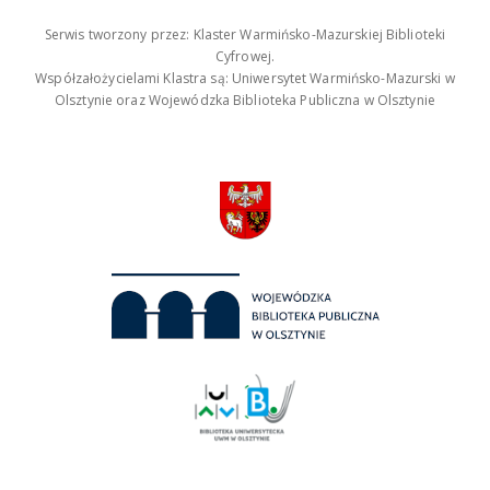
Serwis tworzony przez: Klaster Warmińsko-Mazurskiej Biblioteki
Cyfrowej.
Współzałożycielami Klastra są: Uniwersytet Warmińsko-Mazurski w
Olsztynie oraz Wojewódzka Biblioteka Publiczna w Olsztynie