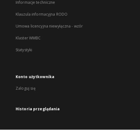
Informacje techniczne
Klauzula informacyjna RODO
Umowa licencyjna niewyłączna - wzór
Klaster WMBC
Statystyki
Konto użytkownika
Zaloguj się
Historia przeglądania