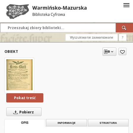
Wyszukiwanie zaawansowane
?
OBIEKT
Pokaż treść
Pobierz
OPIS
INFORMACJE
STRUKTURA