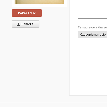
Pokaż treść
Pobierz
Temat i słowa klucz
Czasopisma regiona