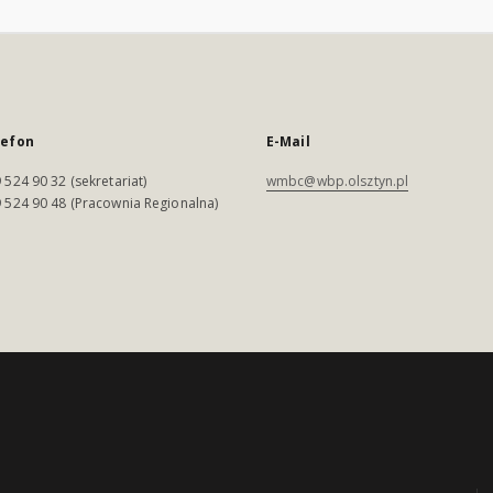
lefon
E-Mail
 524 90 32 (sekretariat)
wmbc@wbp.olsztyn.pl
 524 90 48 (Pracownia Regionalna)