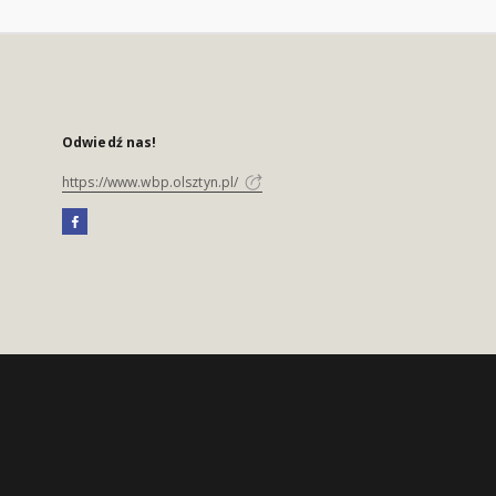
Odwiedź nas!
https://www.wbp.olsztyn.pl/