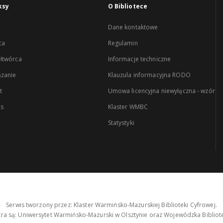
ksy
O Bibliotece
Dane kontaktowe
ca
Regulamin
łtwórca
Informacje techniczne
zanie
Klauzula informacyjna RODO
t
Umowa licencyjna niewyłączna - wzór
es
Klaster WMBC
Statystyki
Serwis tworzony przez: Klaster Warmińsko-Mazurskiej Biblioteki Cyfrowej.
tra są: Uniwersytet Warmińsko-Mazurski w Olsztynie oraz Wojewódzka Bibliote