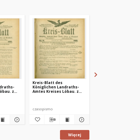
Kreis-Blatt des
Kreis-Blatt des
draths-
Königlichen Landraths-
Königlichen Landrath
öbau. z
Amtes Kreises Löbau. z
Amtes Kreises Löbau.
r 14
Neumark 1885, nr 10
Neumark 1885, nr 11
czasopismo
czasopismo
Więcej