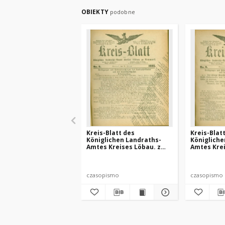
OBIEKTY
podobne
Kreis-Blatt des
Kreis-Blat
Königlichen Landraths-
Königliche
Amtes Kreises Löbau. z
Amtes Krei
Neumark, 1885, nr 8
Neumark 18
czasopismo
czasopismo