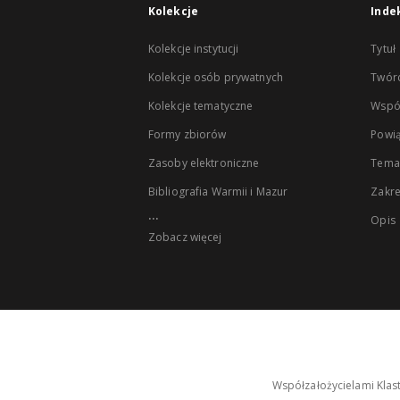
Kolekcje
Inde
Kolekcje instytucji
Tytuł
Kolekcje osób prywatnych
Twór
Kolekcje tematyczne
Wspó
Formy zbiorów
Powią
Zasoby elektroniczne
Tema
Bibliografia Warmii i Mazur
Zakr
...
Opis
Zobacz więcej
Współzałożycielami Klas