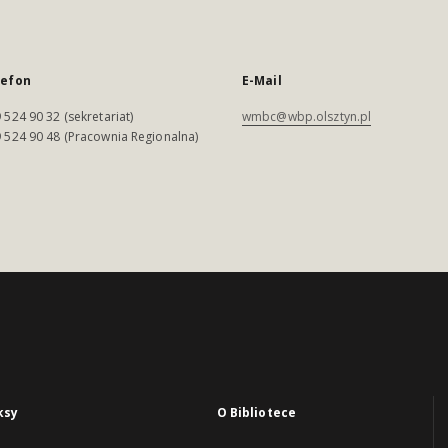
lefon
E-Mail
 524 90 32 (sekretariat)
wmbc@wbp.olsztyn.pl
 524 90 48 (Pracownia Regionalna)
ksy
O Bibliotece