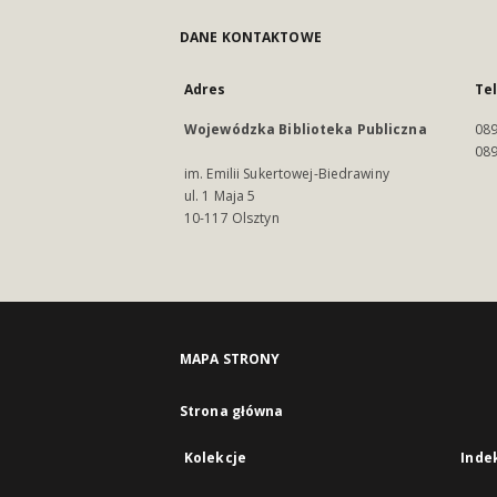
DANE KONTAKTOWE
Adres
Te
Wojewódzka Biblioteka Publiczna
089
089
im. Emilii Sukertowej-Biedrawiny
ul. 1 Maja 5
10-117 Olsztyn
MAPA STRONY
Strona główna
Kolekcje
Inde