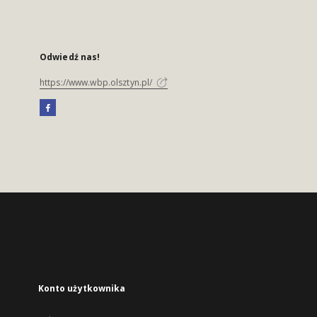
Odwiedź nas!
https://www.wbp.olsztyn.pl/
Konto użytkownika