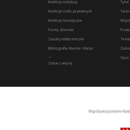
Kolekcje instytucji
Tytuł
Kolekcje osób prywatnych
Twór
Kolekcje tematyczne
Wspó
Formy zbiorów
Powią
Zasoby elektroniczne
Tema
Bibliografia Warmii i Mazur
Zakr
...
Opis
Zobacz więcej
Współzałożycielami Klas