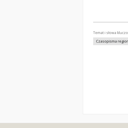
Temat i słowa klucz
Czasopisma regiona