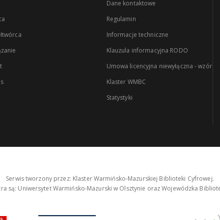
Dane kontaktowe
ca
Regulamin
łtwórca
Informacje techniczne
zanie
Klauzula informacyjna RODO
t
Umowa licencyjna niewyłączna - wzór
es
Klaster WMBC
Statystyki
Serwis tworzony przez: Klaster Warmińsko-Mazurskiej Biblioteki Cyfrowej.
tra są: Uniwersytet Warmińsko-Mazurski w Olsztynie oraz Wojewódzka Bibliote