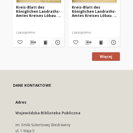
Kreis-Blatt des
Kreis-Blatt des
Kr
Königlichen Landraths-
Königlichen Landraths-
Kö
Amtes Kreises Löbau. z
Amtes Kreises Löbau. z
Am
Neumark, 1885, nr 8
Neumark 1885, nr 9
Ne
czasopismo
czasopismo
cz
Więcej
DANE KONTAKTOWE
Adres
Wojewódzka Biblioteka Publiczna
im. Emilii Sukertowej-Biedrawiny
ul. 1 Maja 5