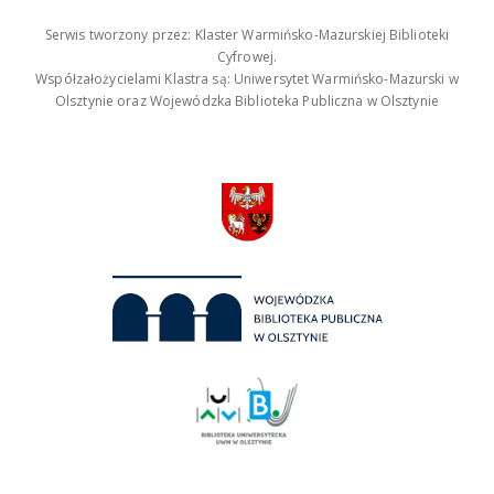
Serwis tworzony przez: Klaster Warmińsko-Mazurskiej Biblioteki
Cyfrowej.
Współzałożycielami Klastra są: Uniwersytet Warmińsko-Mazurski w
Olsztynie oraz Wojewódzka Biblioteka Publiczna w Olsztynie