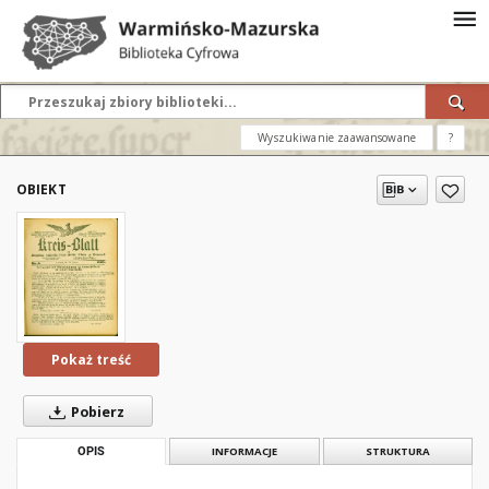
Wyszukiwanie zaawansowane
?
OBIEKT
Pokaż treść
Pobierz
OPIS
INFORMACJE
STRUKTURA