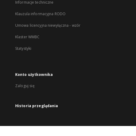
Informacje techniczne
Klauzula informacyjna RODO
Umowa licencyjna niewyłączna - wzór
Klaster WMBC
Statystyki
Konto użytkownika
Zaloguj się
Historia przeglądania