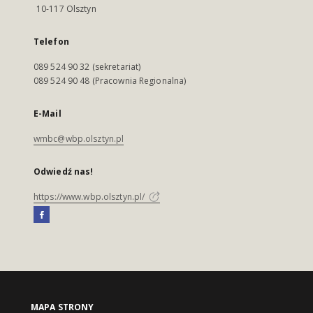
10-117 Olsztyn
Telefon
089 524 90 32 (sekretariat)
089 524 90 48 (Pracownia Regionalna)
E-Mail
wmbc@wbp.olsztyn.pl
Odwiedź nas!
https://www.wbp.olsztyn.pl/
MAPA STRONY