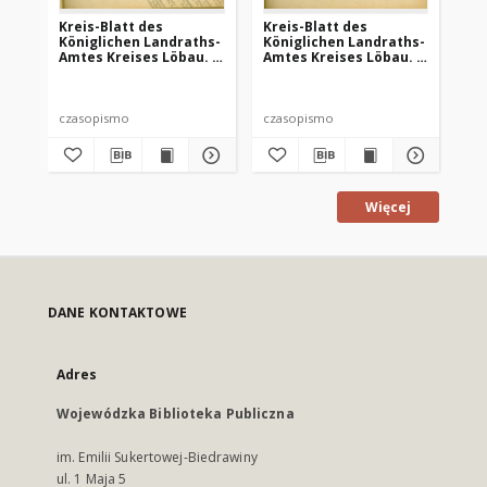
Kreis-Blatt des
Kreis-Blatt des
Kr
Königlichen Landraths-
Königlichen Landraths-
Kö
Amtes Kreises Löbau. z
Amtes Kreises Löbau. z
Am
Neumark, 1885, nr 8
Neumark 1885, nr 9
Ne
czasopismo
czasopismo
cz
Więcej
DANE KONTAKTOWE
Adres
Wojewódzka Biblioteka Publiczna
im. Emilii Sukertowej-Biedrawiny
ul. 1 Maja 5