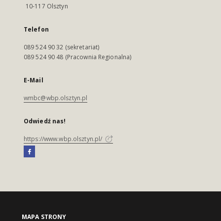
10-117 Olsztyn
Telefon
089 524 90 32 (sekretariat)
089 524 90 48 (Pracownia Regionalna)
E-Mail
wmbc@wbp.olsztyn.pl
Odwiedź nas!
https://www.wbp.olsztyn.pl/
MAPA STRONY