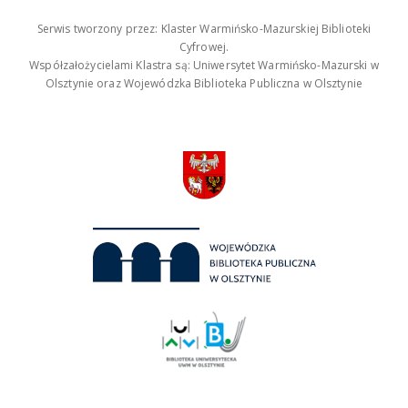
Serwis tworzony przez: Klaster Warmińsko-Mazurskiej Biblioteki
Cyfrowej.
Współzałożycielami Klastra są: Uniwersytet Warmińsko-Mazurski w
Olsztynie oraz Wojewódzka Biblioteka Publiczna w Olsztynie