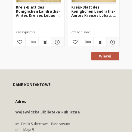
Kreis-Blatt des
Kreis-Blatt des
Kr
Königlichen Landraths-
Königlichen Landraths-
Kö
Amtes Kreises Löbau. z
Amtes Kreises Löbau. z
Am
Neumark, 1885, nr 8
Neumark 1885, nr 9
Ne
czasopismo
czasopismo
cz
Więcej
DANE KONTAKTOWE
Adres
Wojewódzka Biblioteka Publiczna
im. Emilii Sukertowej-Biedrawiny
ul. 1 Maja 5