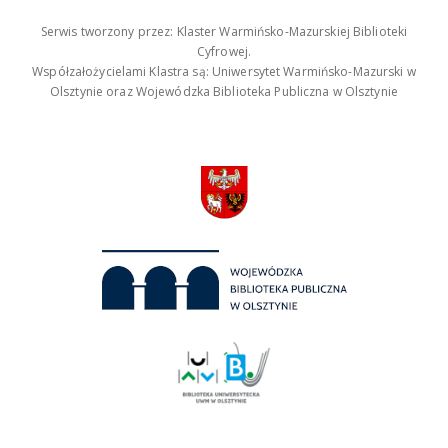
Serwis tworzony przez: Klaster Warmińsko-Mazurskiej Biblioteki
Cyfrowej.
Współzałożycielami Klastra są: Uniwersytet Warmińsko-Mazurski w
Olsztynie oraz Wojewódzka Biblioteka Publiczna w Olsztynie