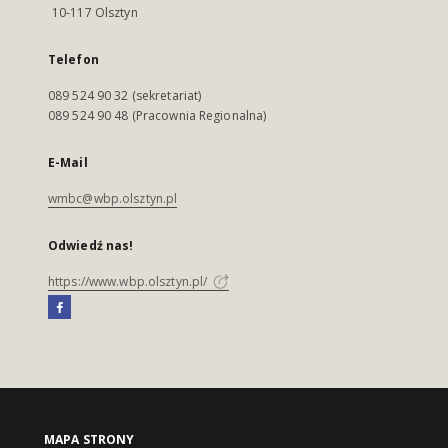
10-117 Olsztyn
Telefon
089 524 90 32 (sekretariat)
089 524 90 48 (Pracownia Regionalna)
E-Mail
wmbc@wbp.olsztyn.pl
Odwiedź nas!
https://www.wbp.olsztyn.pl/
MAPA STRONY