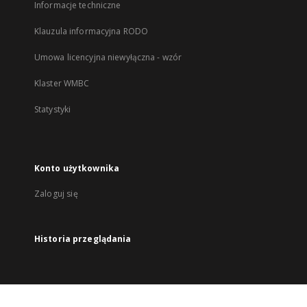
Informacje techniczne
Klauzula informacyjna RODO
Umowa licencyjna niewyłączna - wzór
Klaster WMBC
Statystyki
Konto użytkownika
Zaloguj się
Historia przeglądania