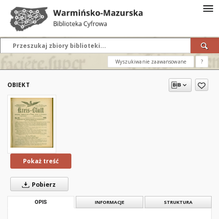
Wyszukiwanie zaawansowane
?
OBIEKT
Pokaż treść
Pobierz
OPIS
INFORMACJE
STRUKTURA