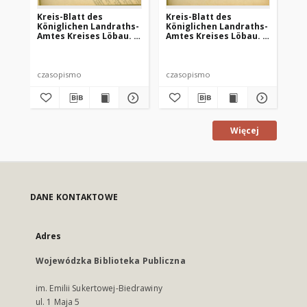
Kreis-Blatt des
Kreis-Blatt des
Kr
Königlichen Landraths-
Königlichen Landraths-
Kö
Amtes Kreises Löbau. z
Amtes Kreises Löbau. z
Am
Neumark, 1885, nr 8
Neumark 1885, nr 9
Ne
czasopismo
czasopismo
cz
Więcej
DANE KONTAKTOWE
Adres
Wojewódzka Biblioteka Publiczna
im. Emilii Sukertowej-Biedrawiny
ul. 1 Maja 5