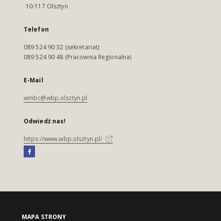
10-117 Olsztyn
Telefon
089 524 90 32 (sekretariat)
089 524 90 48 (Pracownia Regionalna)
E-Mail
wmbc@wbp.olsztyn.pl
Odwiedź nas!
https://www.wbp.olsztyn.pl/
MAPA STRONY