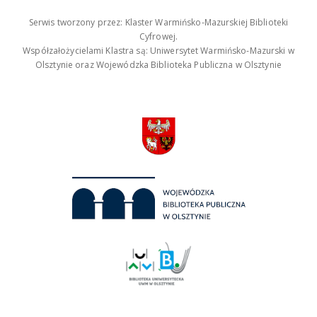
Serwis tworzony przez: Klaster Warmińsko-Mazurskiej Biblioteki
Cyfrowej.
Współzałożycielami Klastra są: Uniwersytet Warmińsko-Mazurski w
Olsztynie oraz Wojewódzka Biblioteka Publiczna w Olsztynie