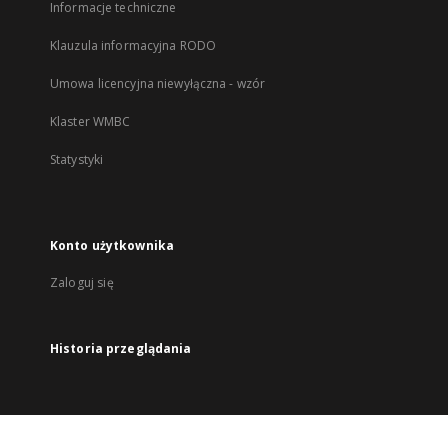
Informacje techniczne
Klauzula informacyjna RODO
Umowa licencyjna niewyłączna - wzór
Klaster WMBC
Statystyki
Konto użytkownika
Zaloguj się
Historia przeglądania