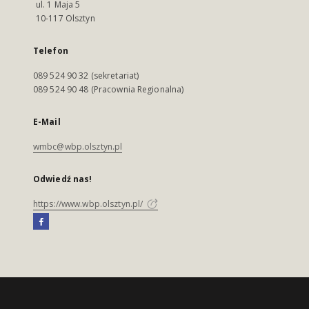
ul. 1 Maja 5
10-117 Olsztyn
Telefon
089 524 90 32 (sekretariat)
089 524 90 48 (Pracownia Regionalna)
E-Mail
wmbc@wbp.olsztyn.pl
Odwiedź nas!
https://www.wbp.olsztyn.pl/