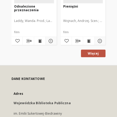
Odnalezione
Pieniężni
Um
przeznaczenia
Laddy, Wanda. Prod.
Laddy, Wanda. Reż.
Wojnach, Andrzej. Scen.
Ogrodziński, Wojciech. Sce
Wojnach, An
Lad
film
film
fil
Więcej
DANE KONTAKTOWE
Adres
Wojewódzka Biblioteka Publiczna
im. Emilii Sukertowej-Biedrawiny