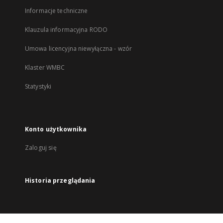
Informacje techniczne
Klauzula informacyjna RODO
Umowa licencyjna niewyłączna - wzór
Klaster WMBC
Statystyki
Konto użytkownika
Zaloguj się
Historia przeglądania