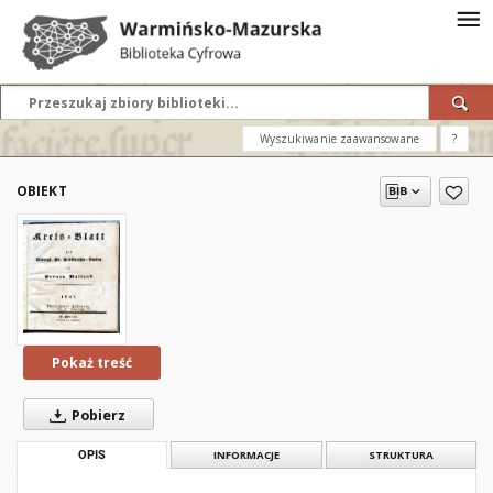
Wyszukiwanie zaawansowane
?
OBIEKT
Pokaż treść
Pobierz
OPIS
INFORMACJE
STRUKTURA