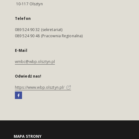
10-117 Olsztyn
Telefon
089 524 90 32 (sekretariat)
089 524 90 48 (Pracownia Regionalna)
E-Mail
wmbc@wbp.olsztyn.pl
Odwiedź nas!
https://www.wbp.olsztyn.pl/
MAPA STRONY