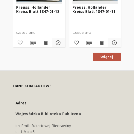
Preuss. Hollander
Preuss. Hollander
Pr
Kreiss Blatt 1847-01-18
Kreiss Blatt 1847-01-11
Kre
czasopismo
czasopisma
cza
Więcej
DANE KONTAKTOWE
Adres
Wojewódzka Biblioteka Publiczna
im. Emilii Sukertowej-Biedrawiny
ul. 1 Maja 5