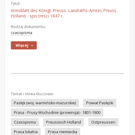
Tytuł:
Kreisblatt des Königl. Preuss. Landraths-Amtes Preuss.
Holland - spis treści 1847 r.
Rodzaj dokumentu:
czasopisma
Więcej
Temat i słowa kluczowe:
Pasłęk (woj. warmińsko-mazurskie)
Powiat Pasłęcki
Prasa - Prusy Wschodnie (prowincja) - 1801-1900
Czasopisma
Preussisch Holland
Ostpreussen
Prasa lokalna
Prasa niemiecka