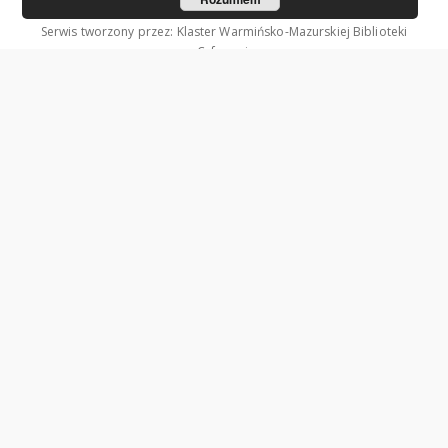
Serwis tworzony przez: Klaster Warmińsko-Mazurskiej Biblioteki
Cyfrowej.
Współzałożycielami Klastra są: Uniwersytet Warmińsko-Mazurski w
Olsztynie oraz Wojewódzka Biblioteka Publiczna w Olsztynie