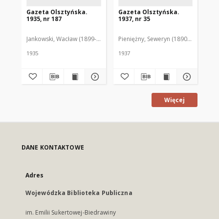
Gazeta Olsztyńska.
Gazeta Olsztyńska.
Ga
1935, nr 187
1937, nr 35
193
Jankowski, Wacław (1899-1975). Red.
Pieniężny, Seweryn (1890-1940). Red
Jan
1935
1937
193
Więcej
DANE KONTAKTOWE
Adres
Wojewódzka Biblioteka Publiczna
im. Emilii Sukertowej-Biedrawiny