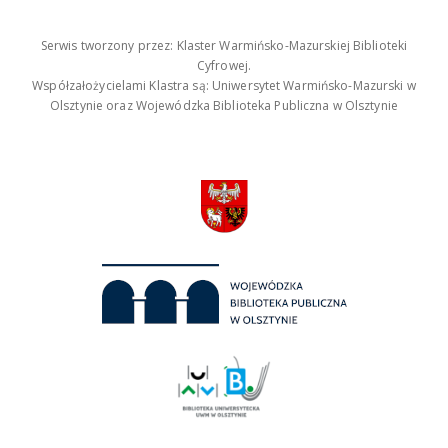
Serwis tworzony przez: Klaster Warmińsko-Mazurskiej Biblioteki
Cyfrowej.
Współzałożycielami Klastra są: Uniwersytet Warmińsko-Mazurski w
Olsztynie oraz Wojewódzka Biblioteka Publiczna w Olsztynie