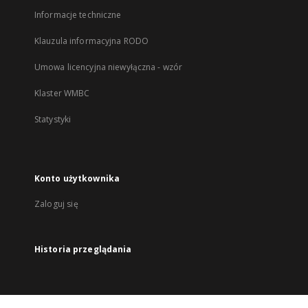
Informacje techniczne
Klauzula informacyjna RODO
Umowa licencyjna niewyłączna - wzór
Klaster WMBC
Statystyki
Konto użytkownika
Zaloguj się
Historia przeglądania