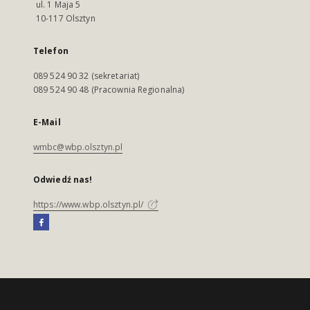
ul. 1 Maja 5
10-117 Olsztyn
Telefon
089 524 90 32 (sekretariat)
089 524 90 48 (Pracownia Regionalna)
E-Mail
wmbc@wbp.olsztyn.pl
Odwiedź nas!
https://www.wbp.olsztyn.pl/