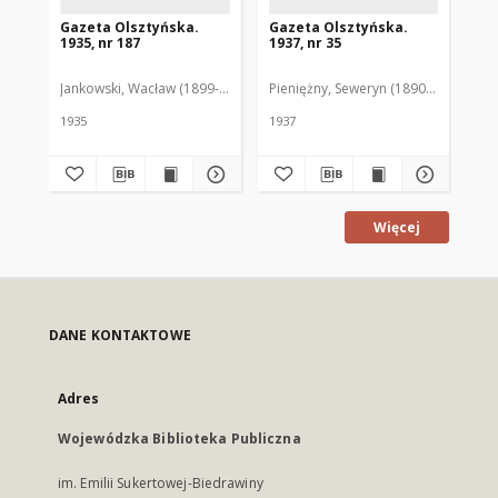
Gazeta Olsztyńska.
Gazeta Olsztyńska.
Ga
1935, nr 187
1937, nr 35
193
Jankowski, Wacław (1899-1975). Red.
Pieniężny, Seweryn (1890-1940). Red
Jan
1935
1937
193
Więcej
DANE KONTAKTOWE
Adres
Wojewódzka Biblioteka Publiczna
im. Emilii Sukertowej-Biedrawiny