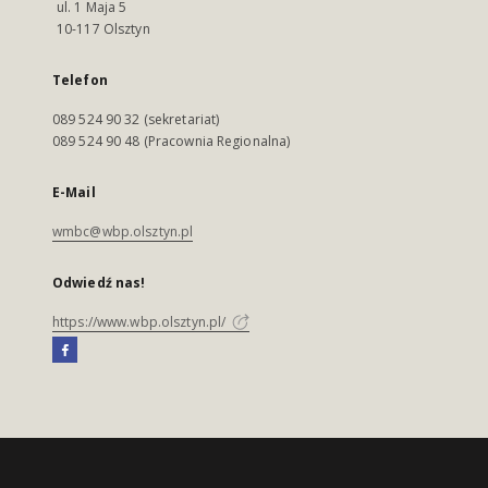
ul. 1 Maja 5
10-117 Olsztyn
Telefon
089 524 90 32 (sekretariat)
089 524 90 48 (Pracownia Regionalna)
E-Mail
wmbc@wbp.olsztyn.pl
Odwiedź nas!
https://www.wbp.olsztyn.pl/