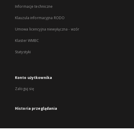
Informacje techniczne
Klauzula informacyjna RODO
Umowa licencyjna niewyłączna - wzór
Klaster WMBC
Statystyki
Konto użytkownika
Zaloguj się
Historia przeglądania