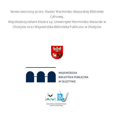
Serwis tworzony przez: Klaster Warmińsko-Mazurskiej Biblioteki
Cyfrowej.
Współzałożycielami Klastra są: Uniwersytet Warmińsko-Mazurski w
Olsztynie oraz Wojewódzka Biblioteka Publiczna w Olsztynie