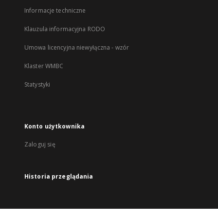
Informacje techniczne
Klauzula informacyjna RODO
Umowa licencyjna niewyłączna - wzór
Klaster WMBC
Statystyki
Konto użytkownika
Zaloguj się
Historia przeglądania