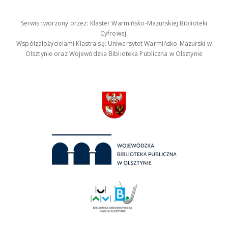
Serwis tworzony przez: Klaster Warmińsko-Mazurskiej Biblioteki
Cyfrowej.
Współzałożycielami Klastra są: Uniwersytet Warmińsko-Mazurski w
Olsztynie oraz Wojewódzka Biblioteka Publiczna w Olsztynie