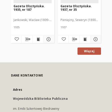
Gazeta Olsztyńska.
Gazeta Olsztyńska.
Ga
1935, nr 187
1937, nr 35
193
Jankowski, Wacław (1899-1975). Red.
Pieniężny, Seweryn (1890-1940). Red
Jan
1935
1937
193
Więcej
DANE KONTAKTOWE
Adres
Wojewódzka Biblioteka Publiczna
im. Emilii Sukertowej-Biedrawiny