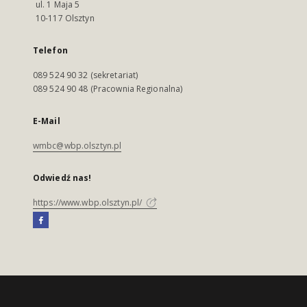
ul. 1 Maja 5
10-117 Olsztyn
Telefon
089 524 90 32 (sekretariat)
089 524 90 48 (Pracownia Regionalna)
E-Mail
wmbc@wbp.olsztyn.pl
Odwiedź nas!
https://www.wbp.olsztyn.pl/