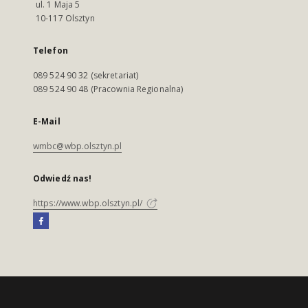
ul. 1 Maja 5
10-117 Olsztyn
Telefon
089 524 90 32 (sekretariat)
089 524 90 48 (Pracownia Regionalna)
E-Mail
wmbc@wbp.olsztyn.pl
Odwiedź nas!
https://www.wbp.olsztyn.pl/