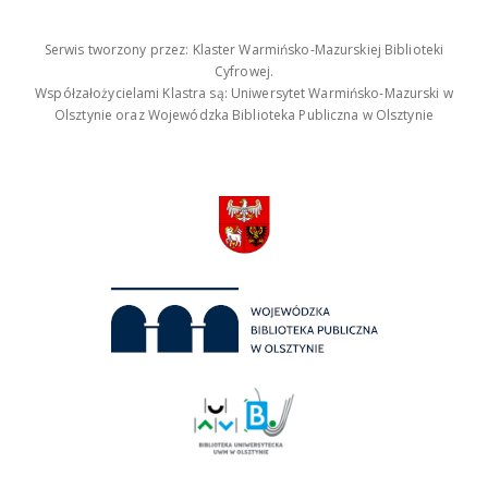
Serwis tworzony przez: Klaster Warmińsko-Mazurskiej Biblioteki
Cyfrowej.
Współzałożycielami Klastra są: Uniwersytet Warmińsko-Mazurski w
Olsztynie oraz Wojewódzka Biblioteka Publiczna w Olsztynie