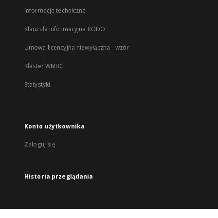
Informacje techniczne
Klauzula informacyjna RODO
Umowa licencyjna niewyłączna - wzór
Klaster WMBC
Statystyki
Konto użytkownika
Zaloguj się
Historia przeglądania