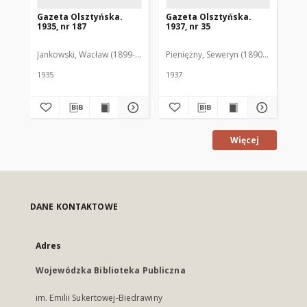
Gazeta Olsztyńska.
Gazeta Olsztyńska.
Ga
1935, nr 187
1937, nr 35
193
Jankowski, Wacław (1899-1975). Red.
Pieniężny, Seweryn (1890-1940). Red
Jan
1935
1937
193
Więcej
DANE KONTAKTOWE
Adres
Wojewódzka Biblioteka Publiczna
im. Emilii Sukertowej-Biedrawiny