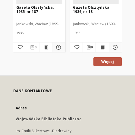
Gazeta Olsztyńska.
Gazeta Olsztyńska.
Ga
1935, nr 187
1936, nr 18
193
Jankowski, Wacław (1899-1975). Red.
Jankowski, Wacław (1899-1975). Red.
Jan
1935
1936
193
Więcej
DANE KONTAKTOWE
Adres
Wojewódzka Biblioteka Publiczna
im. Emilii Sukertowej-Biedrawiny