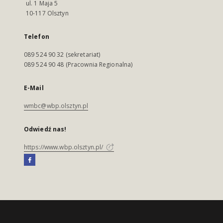
ul. 1 Maja 5
10-117 Olsztyn
Telefon
089 524 90 32 (sekretariat)
089 524 90 48 (Pracownia Regionalna)
E-Mail
wmbc@wbp.olsztyn.pl
Odwiedź nas!
https://www.wbp.olsztyn.pl/