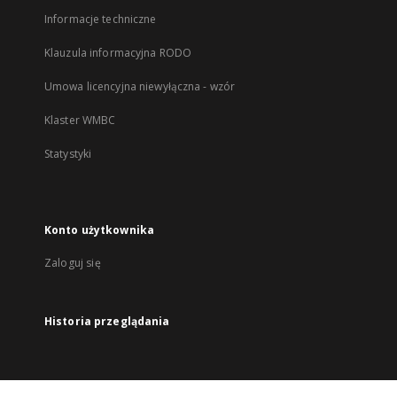
Informacje techniczne
Klauzula informacyjna RODO
Umowa licencyjna niewyłączna - wzór
Klaster WMBC
Statystyki
Konto użytkownika
Zaloguj się
Historia przeglądania