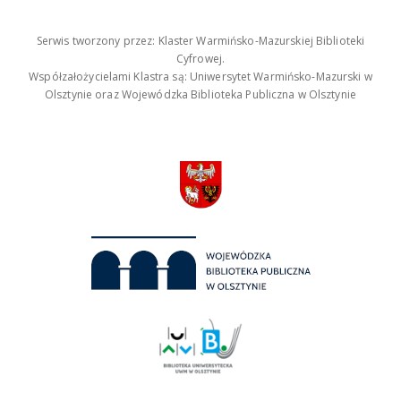
Serwis tworzony przez: Klaster Warmińsko-Mazurskiej Biblioteki
Cyfrowej.
Współzałożycielami Klastra są: Uniwersytet Warmińsko-Mazurski w
Olsztynie oraz Wojewódzka Biblioteka Publiczna w Olsztynie