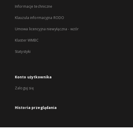
Informacje techniczne
Klauzula informacyjna RODO
Umowa licencyjna niewyłączna - wzór
Klaster WMBC
Statystyki
Konto użytkownika
Zaloguj się
Historia przeglądania