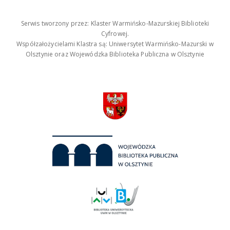
Serwis tworzony przez: Klaster Warmińsko-Mazurskiej Biblioteki
Cyfrowej.
Współzałożycielami Klastra są: Uniwersytet Warmińsko-Mazurski w
Olsztynie oraz Wojewódzka Biblioteka Publiczna w Olsztynie