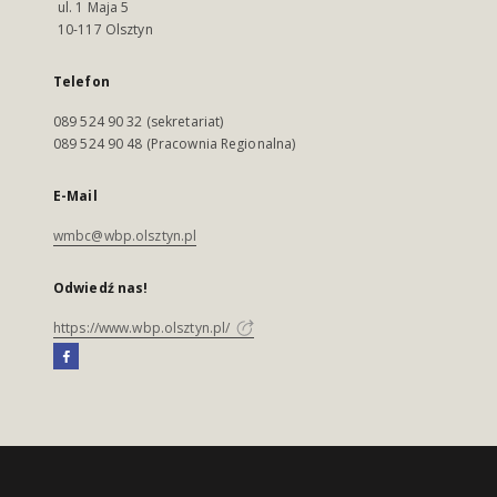
ul. 1 Maja 5
10-117 Olsztyn
Telefon
089 524 90 32 (sekretariat)
089 524 90 48 (Pracownia Regionalna)
E-Mail
wmbc@wbp.olsztyn.pl
Odwiedź nas!
https://www.wbp.olsztyn.pl/