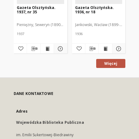
Gazeta Olsztyńska.
Gazeta Olsztyńska.
Ga
1937, nr 35
1936, nr 18
193
Pieniężny, Seweryn (1890-1940). Red.
Jankowski, Wacław (1899-1975). Red.
Jan
1937
1936
193
Więcej
DANE KONTAKTOWE
Adres
Wojewódzka Biblioteka Publiczna
im. Emilii Sukertowej-Biedrawiny