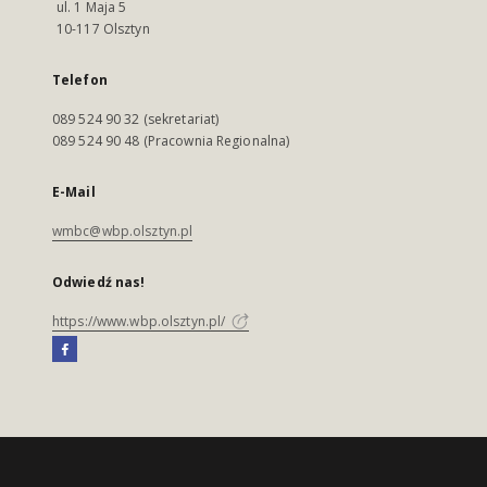
ul. 1 Maja 5
10-117 Olsztyn
Telefon
089 524 90 32 (sekretariat)
089 524 90 48 (Pracownia Regionalna)
E-Mail
wmbc@wbp.olsztyn.pl
Odwiedź nas!
https://www.wbp.olsztyn.pl/