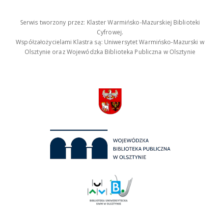
Serwis tworzony przez: Klaster Warmińsko-Mazurskiej Biblioteki
Cyfrowej.
Współzałożycielami Klastra są: Uniwersytet Warmińsko-Mazurski w
Olsztynie oraz Wojewódzka Biblioteka Publiczna w Olsztynie