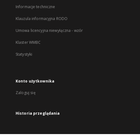
Informacje techniczne
Klauzula informacyjna RODO
Umowa licencyjna niewyłączna - wzór
Klaster WMBC
Statystyki
Konto użytkownika
Zaloguj się
Historia przeglądania