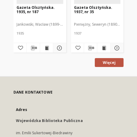
Gazeta Olsztyńska.
Gazeta Olsztyńska.
Ga
1935, nr 187
1937, nr 35
193
Jankowski, Wacław (1899-1975). Red.
Pieniężny, Seweryn (1890-1940). Red
Jan
1935
1937
193
Więcej
DANE KONTAKTOWE
Adres
Wojewódzka Biblioteka Publiczna
im. Emilii Sukertowej-Biedrawiny