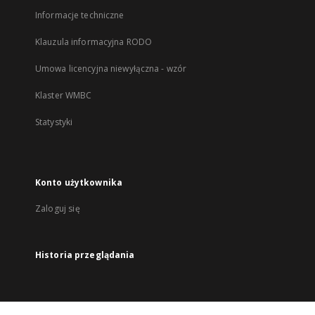
Informacje techniczne
Klauzula informacyjna RODO
Umowa licencyjna niewyłączna - wzór
Klaster WMBC
Statystyki
Konto użytkownika
Zaloguj się
Historia przeglądania