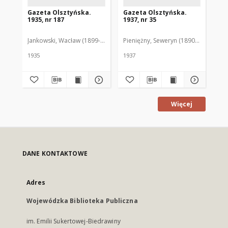
Gazeta Olsztyńska.
Gazeta Olsztyńska.
Ga
1935, nr 187
1937, nr 35
193
Jankowski, Wacław (1899-1975). Red.
Pieniężny, Seweryn (1890-1940). Red
Jan
1935
1937
193
Więcej
DANE KONTAKTOWE
Adres
Wojewódzka Biblioteka Publiczna
im. Emilii Sukertowej-Biedrawiny