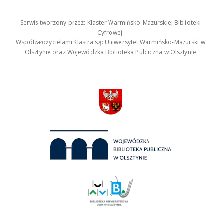
Serwis tworzony przez: Klaster Warmińsko-Mazurskiej Biblioteki
Cyfrowej.
Współzałożycielami Klastra są: Uniwersytet Warmińsko-Mazurski w
Olsztynie oraz Wojewódzka Biblioteka Publiczna w Olsztynie