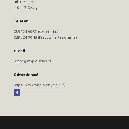
ul. 1 Maja 5
10-117 Olsztyn
Telefon
089 524 90 32 (sekretariat)
089 524 90 48 (Pracownia Regionalna)
E-Mail
wmbc@wbp.olsztyn.pl
Odwiedź nas!
https://www.wbp.olsztyn.pl/