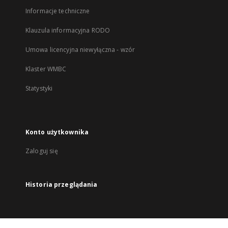
Informacje techniczne
Klauzula informacyjna RODO
Umowa licencyjna niewyłączna - wzór
Klaster WMBC
Statystyki
Konto użytkownika
Zaloguj się
Historia przeglądania