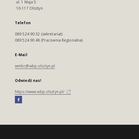
ul. 1 Maja 5
10-117 Olsztyn
Telefon
089 524 90 32 (sekretariat)
089 524 90 48 (Pracownia Regionalna)
E-Mail
wmbc@wbp.olsztyn.pl
Odwiedź nas!
https://www.wbp.olsztyn.pl/