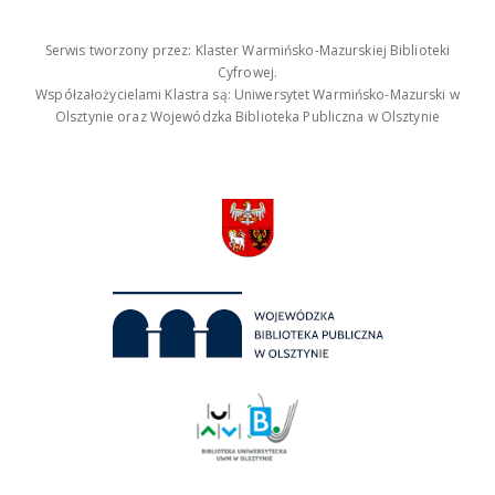
Serwis tworzony przez: Klaster Warmińsko-Mazurskiej Biblioteki
Cyfrowej.
Współzałożycielami Klastra są: Uniwersytet Warmińsko-Mazurski w
Olsztynie oraz Wojewódzka Biblioteka Publiczna w Olsztynie