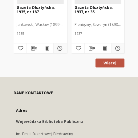
Gazeta Olsztyńska.
Gazeta Olsztyńska.
Ga
1935, nr 187
1937, nr 35
193
Jankowski, Wacław (1899-1975). Red.
Pieniężny, Seweryn (1890-1940). Red
Jan
1935
1937
193
Więcej
DANE KONTAKTOWE
Adres
Wojewódzka Biblioteka Publiczna
im. Emilii Sukertowej-Biedrawiny