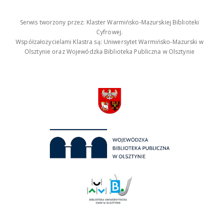
Serwis tworzony przez: Klaster Warmińsko-Mazurskiej Biblioteki
Cyfrowej.
Współzałożycielami Klastra są: Uniwersytet Warmińsko-Mazurski w
Olsztynie oraz Wojewódzka Biblioteka Publiczna w Olsztynie