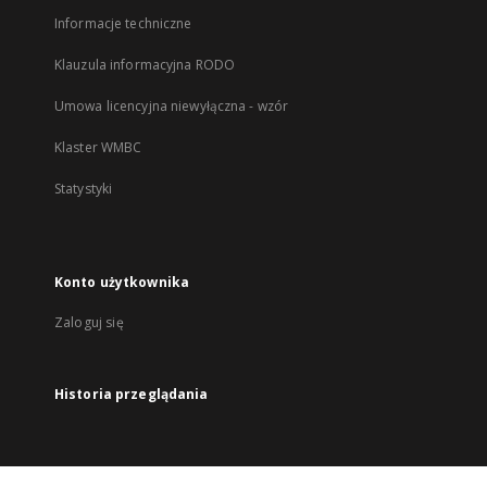
Informacje techniczne
Klauzula informacyjna RODO
Umowa licencyjna niewyłączna - wzór
Klaster WMBC
Statystyki
Konto użytkownika
Zaloguj się
Historia przeglądania