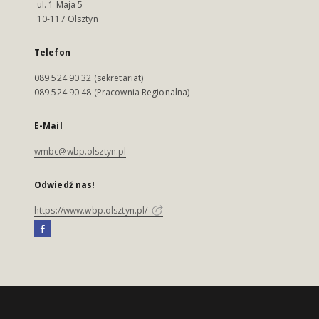
ul. 1 Maja 5
10-117 Olsztyn
Telefon
089 524 90 32 (sekretariat)
089 524 90 48 (Pracownia Regionalna)
E-Mail
wmbc@wbp.olsztyn.pl
Odwiedź nas!
https://www.wbp.olsztyn.pl/