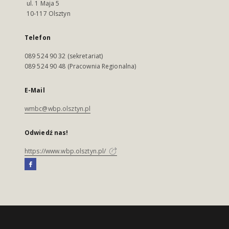
ul. 1 Maja 5
10-117 Olsztyn
Telefon
089 524 90 32 (sekretariat)
089 524 90 48 (Pracownia Regionalna)
E-Mail
wmbc@wbp.olsztyn.pl
Odwiedź nas!
https://www.wbp.olsztyn.pl/