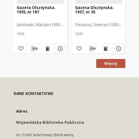
Gazeta Olsztyńska.
Gazeta Olsztyńska.
Ga
1935, nr 187
1937, nr 35
193
Jankowski, Wacław (1899-1975). Red.
Pieniężny, Seweryn (1890-1940). Red
Jan
1935
1937
193
Więcej
DANE KONTAKTOWE
Adres
Wojewódzka Biblioteka Publiczna
im. Emilii Sukertowej-Biedrawiny