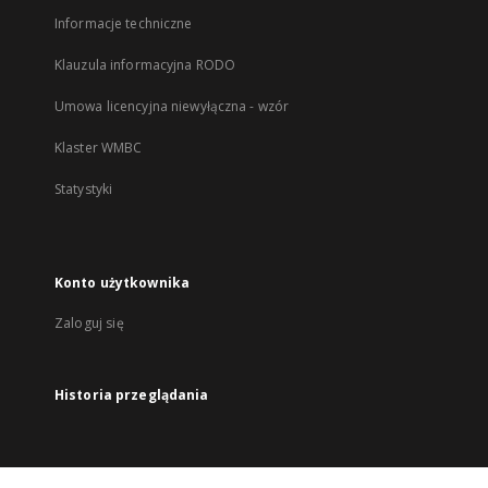
Informacje techniczne
Klauzula informacyjna RODO
Umowa licencyjna niewyłączna - wzór
Klaster WMBC
Statystyki
Konto użytkownika
Zaloguj się
Historia przeglądania