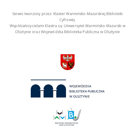
Serwis tworzony przez: Klaster Warmińsko-Mazurskiej Biblioteki
Cyfrowej.
Współzałożycielami Klastra są: Uniwersytet Warmińsko-Mazurski w
Olsztynie oraz Wojewódzka Biblioteka Publiczna w Olsztynie