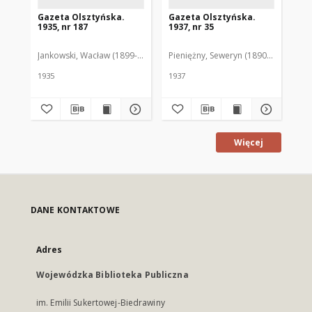
Gazeta Olsztyńska.
Gazeta Olsztyńska.
Ga
1935, nr 187
1937, nr 35
193
Jankowski, Wacław (1899-1975). Red.
Pieniężny, Seweryn (1890-1940). Red
Jan
1935
1937
193
Więcej
DANE KONTAKTOWE
Adres
Wojewódzka Biblioteka Publiczna
im. Emilii Sukertowej-Biedrawiny