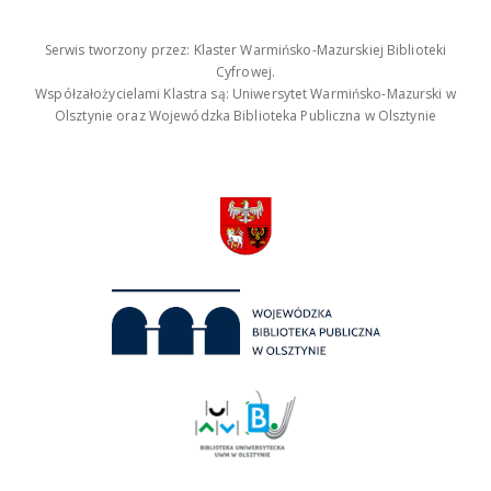
Serwis tworzony przez: Klaster Warmińsko-Mazurskiej Biblioteki
Cyfrowej.
Współzałożycielami Klastra są: Uniwersytet Warmińsko-Mazurski w
Olsztynie oraz Wojewódzka Biblioteka Publiczna w Olsztynie