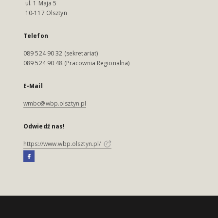
ul. 1 Maja 5
10-117 Olsztyn
Telefon
089 524 90 32 (sekretariat)
089 524 90 48 (Pracownia Regionalna)
E-Mail
wmbc@wbp.olsztyn.pl
Odwiedź nas!
https://www.wbp.olsztyn.pl/