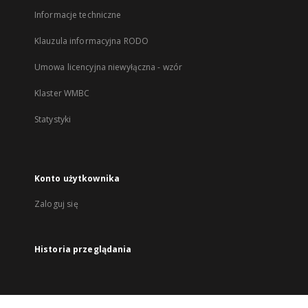
Informacje techniczne
Klauzula informacyjna RODO
Umowa licencyjna niewyłączna - wzór
Klaster WMBC
Statystyki
Konto użytkownika
Zaloguj się
Historia przeglądania