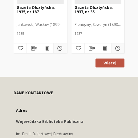
Gazeta Olsztyńska.
Gazeta Olsztyńska.
Ga
1935, nr 187
1937, nr 35
193
Jankowski, Wacław (1899-1975). Red.
Pieniężny, Seweryn (1890-1940). Red
Jan
1935
1937
193
Więcej
DANE KONTAKTOWE
Adres
Wojewódzka Biblioteka Publiczna
im. Emilii Sukertowej-Biedrawiny