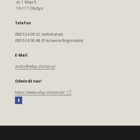
ul. 1 Maja 5
10-117 Olsztyn
Telefon
089 524 90 32 (sekretariat)
089 524 90 48 (Pracownia Regionalna)
E-Mail
wmbc@wbp.olsztyn.pl
Odwiedź nas!
https://www.wbp.olsztyn.pl/