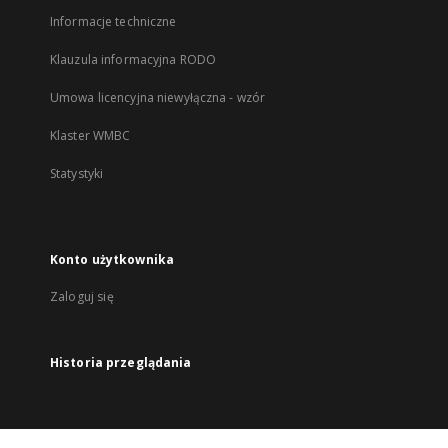
Informacje techniczne
Klauzula informacyjna RODO
Umowa licencyjna niewyłączna - wzór
Klaster WMBC
Statystyki
Konto użytkownika
Zaloguj się
Historia przeglądania