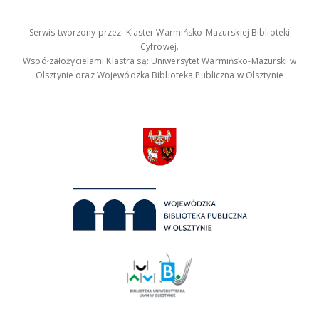
Serwis tworzony przez: Klaster Warmińsko-Mazurskiej Biblioteki
Cyfrowej.
Współzałożycielami Klastra są: Uniwersytet Warmińsko-Mazurski w
Olsztynie oraz Wojewódzka Biblioteka Publiczna w Olsztynie