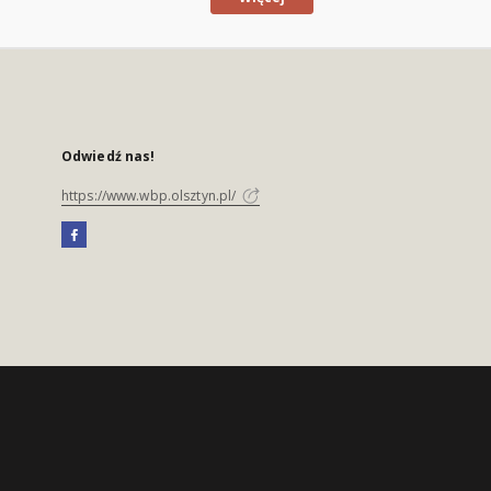
Odwiedź nas!
https://www.wbp.olsztyn.pl/