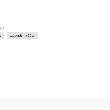
owe:
e
czasopisma 20 w.