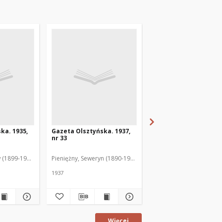
ka. 1935,
Gazeta Olsztyńska. 1937,
Gazeta Olsztyńska. 1
nr 33
nr 17
 (1899-1975). Red.
Pieniężny, Seweryn (1890-1940). Red.
Jankowski, Wacław (1899
1937
1936
Więcej