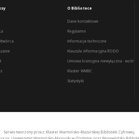
ksy
O Bibliotece
Dane kontaktowe
ca
Regulamin
łtwórca
Informacje techniczne
zanie
Klauzula informacyjna RODO
t
Umowa licencyjna niewyłączna - wzór
es
Klaster WMBC
Statystyki
Serwis tworzony przez: Klaster Warmińsko-Mazurskiej Biblioteki Cyfrowej.
tra są: Uniwersytet Warmińsko-Mazurski w Olsztynie oraz Wojewódzka Bibliote