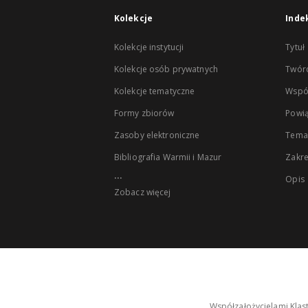
Kolekcje
Inde
Kolekcje instytucji
Tytuł
Kolekcje osób prywatnych
Twór
Kolekcje tematyczne
Wspó
Formy zbiorów
Powią
Zasoby elektroniczne
Tema
Bibliografia Warmii i Mazur
Zakr
...
Opis
Zobacz więcej
Współzałożycielami Klas