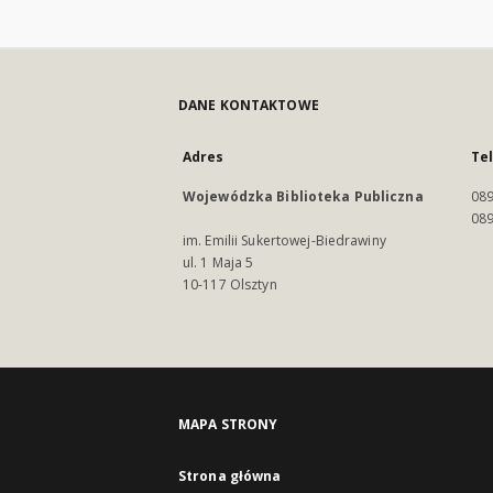
DANE KONTAKTOWE
Adres
Te
Wojewódzka Biblioteka Publiczna
089
089
im. Emilii Sukertowej-Biedrawiny
ul. 1 Maja 5
10-117 Olsztyn
MAPA STRONY
Strona główna