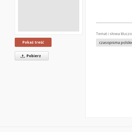
Temat i słowa klucz
Pokaż treść
czasopisma polski
Pobierz