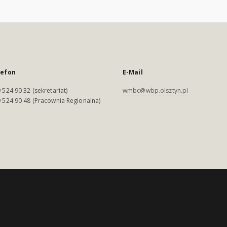
lefon
E-Mail
 524 90 32 (sekretariat)
wmbc@wbp.olsztyn.pl
 524 90 48 (Pracownia Regionalna)