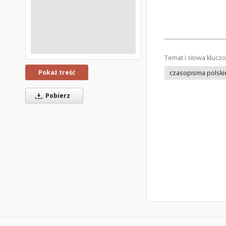
Temat i słowa klucz
Pokaż treść
czasopisma polski
Pobierz