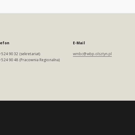
lefon
E-Mail
 524 90 32 (sekretariat)
wmbc@wbp.olsztyn.pl
 524 90 48 (Pracownia Regionalna)