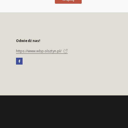
Odwiedź nas!
https://www.wbp.olsztyn.pl/