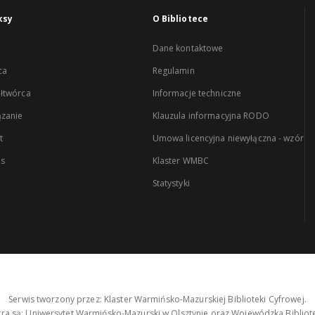
ksy
O Bibliotece
Dane kontaktowe
ca
Regulamin
łtwórca
Informacje techniczne
zanie
Klauzula informacyjna RODO
t
Umowa licencyjna niewyłączna - wzór
es
Klaster WMBC
Statystyki
Serwis tworzony przez: Klaster Warmińsko-Mazurskiej Biblioteki Cyfrowej.
tra są: Uniwersytet Warmińsko-Mazurski w Olsztynie oraz Wojewódzka Bibliote