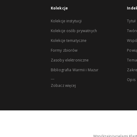
Kolekcje
Inde
Kolekcje instytucji
Tytuł
Kolekcje osób prywatnych
Twór
Kolekcje tematyczne
Wspó
Formy zbiorów
Powią
Zasoby elektroniczne
Tema
Bibliografia Warmii i Mazur
Zakr
...
Opis
Zobacz więcej
Współzałożycielami Klas