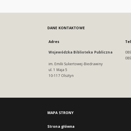
DANE KONTAKTOWE
Adres
Te
Wojewódzka Biblioteka Publiczna
089
089
im. Emilii Sukertowej-Biedrawiny
ul. 1 Maja 5
10-117 Olsztyn
MAPA STRONY
Strona główna