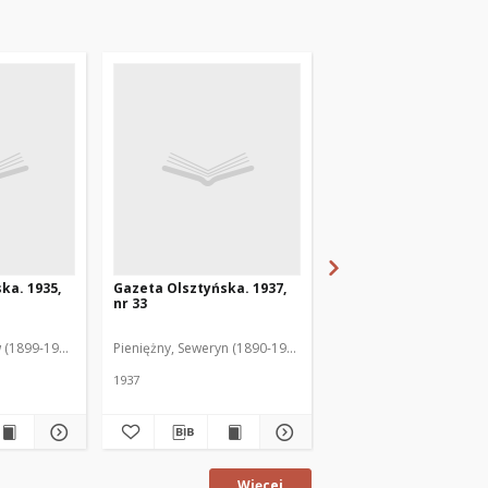
ka. 1935,
Gazeta Olsztyńska. 1937,
Gazeta Olsztyńska. 1
nr 33
nr 17
 (1899-1975). Red.
Pieniężny, Seweryn (1890-1940). Red.
Jankowski, Wacław (1899
1937
1936
Więcej