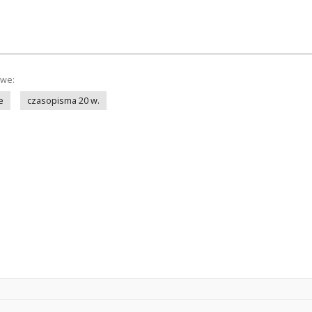
owe:
e
czasopisma 20 w.