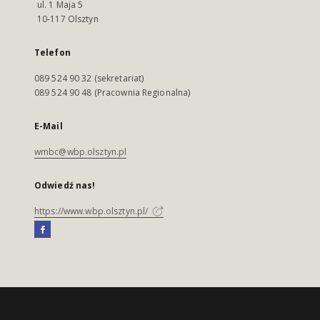
ul. 1 Maja 5
10-117 Olsztyn
Telefon
089 524 90 32 (sekretariat)
089 524 90 48 (Pracownia Regionalna)
E-Mail
wmbc@wbp.olsztyn.pl
Odwiedź nas!
https://www.wbp.olsztyn.pl/