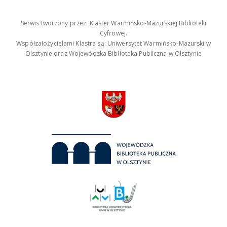
Serwis tworzony przez: Klaster Warmińsko-Mazurskiej Biblioteki
Cyfrowej.
Współzałożycielami Klastra są: Uniwersytet Warmińsko-Mazurski w
Olsztynie oraz Wojewódzka Biblioteka Publiczna w Olsztynie