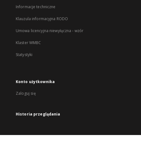
Informacje techniczne
Klauzula informacyjna RODO
Umowa licencyjna niewyłączna - wzór
Klaster WMBC
Statystyki
Konto użytkownika
Zaloguj się
Historia przeglądania