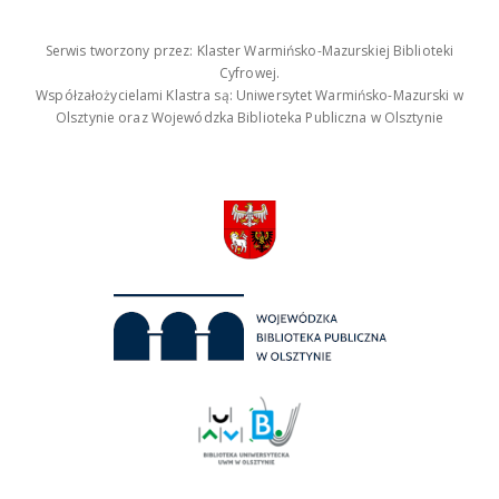
Serwis tworzony przez: Klaster Warmińsko-Mazurskiej Biblioteki
Cyfrowej.
Współzałożycielami Klastra są: Uniwersytet Warmińsko-Mazurski w
Olsztynie oraz Wojewódzka Biblioteka Publiczna w Olsztynie