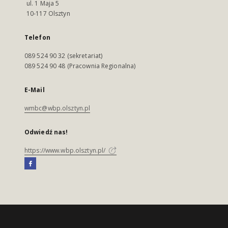
ul. 1 Maja 5
10-117 Olsztyn
Telefon
089 524 90 32 (sekretariat)
089 524 90 48 (Pracownia Regionalna)
E-Mail
wmbc@wbp.olsztyn.pl
Odwiedź nas!
https://www.wbp.olsztyn.pl/