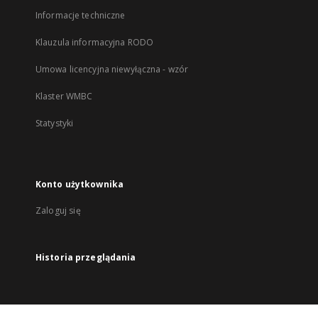
Informacje techniczne
Klauzula informacyjna RODO
Umowa licencyjna niewyłączna - wzór
Klaster WMBC
Statystyki
Konto użytkownika
Zaloguj się
Historia przeglądania