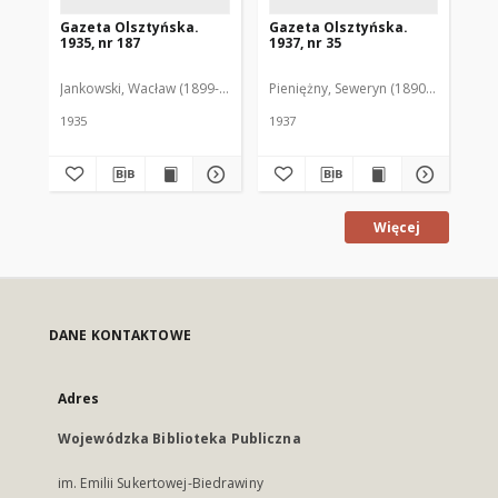
Gazeta Olsztyńska.
Gazeta Olsztyńska.
Ga
1935, nr 187
1937, nr 35
193
Jankowski, Wacław (1899-1975). Red.
Pieniężny, Seweryn (1890-1940). Red
Jan
1935
1937
193
Więcej
DANE KONTAKTOWE
Adres
Wojewódzka Biblioteka Publiczna
im. Emilii Sukertowej-Biedrawiny