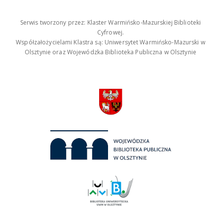
Serwis tworzony przez: Klaster Warmińsko-Mazurskiej Biblioteki
Cyfrowej.
Współzałożycielami Klastra są: Uniwersytet Warmińsko-Mazurski w
Olsztynie oraz Wojewódzka Biblioteka Publiczna w Olsztynie