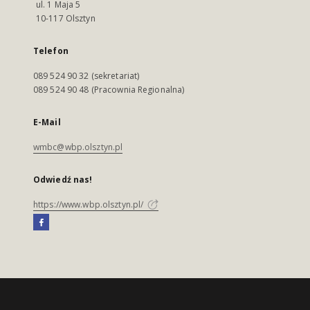
ul. 1 Maja 5
10-117 Olsztyn
Telefon
089 524 90 32 (sekretariat)
089 524 90 48 (Pracownia Regionalna)
E-Mail
wmbc@wbp.olsztyn.pl
Odwiedź nas!
https://www.wbp.olsztyn.pl/