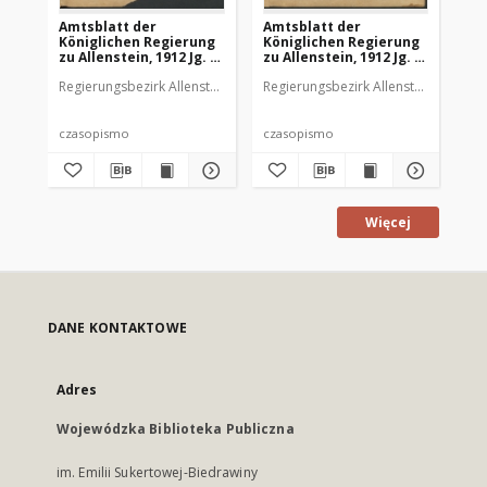
Amtsblatt der
Amtsblatt der
Am
Königlichen Regierung
Königlichen Regierung
Kö
zu Allenstein, 1912 Jg. 8,
zu Allenstein, 1912 Jg. 8,
zu 
Stück 1
Stück 2
St
Regierungsbezirk Allenstein
Regierungsbezirk Allenstein
Reg
czasopismo
czasopismo
cz
Więcej
DANE KONTAKTOWE
Adres
Wojewódzka Biblioteka Publiczna
im. Emilii Sukertowej-Biedrawiny