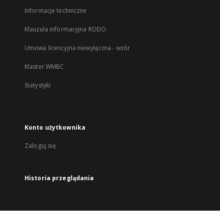
Informacje techniczne
Klauzula informacyjna RODO
Umowa licencyjna niewyłączna - wzór
Klaster WMBC
Statystyki
Konto użytkownika
Zaloguj się
Historia przeglądania