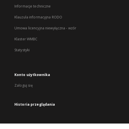
Informacje techniczne
Klauzula informacyjna RODO
Umowa licencyjna niewyłączna - wzór
Klaster WMBC
Statystyki
Konto użytkownika
Zaloguj się
Historia przeglądania