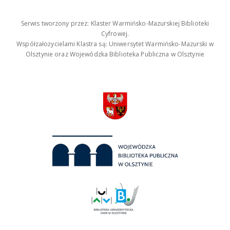
Serwis tworzony przez: Klaster Warmińsko-Mazurskiej Biblioteki
Cyfrowej.
Współzałożycielami Klastra są: Uniwersytet Warmińsko-Mazurski w
Olsztynie oraz Wojewódzka Biblioteka Publiczna w Olsztynie