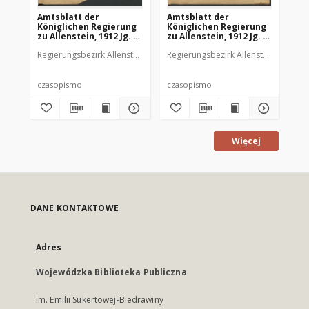
Amtsblatt der
Amtsblatt der
Am
Königlichen Regierung
Königlichen Regierung
Kö
zu Allenstein, 1912 Jg. 8,
zu Allenstein, 1912 Jg. 8,
zu 
Stück 1
Stück 2
St
Regierungsbezirk Allenstein
Regierungsbezirk Allenstein
Reg
czasopismo
czasopismo
cz
Więcej
DANE KONTAKTOWE
Adres
Wojewódzka Biblioteka Publiczna
im. Emilii Sukertowej-Biedrawiny