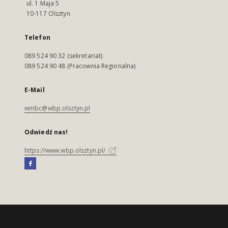
ul. 1 Maja 5
10-117 Olsztyn
Telefon
089 524 90 32 (sekretariat)
089 524 90 48 (Pracownia Regionalna)
E-Mail
wmbc@wbp.olsztyn.pl
Odwiedź nas!
https://www.wbp.olsztyn.pl/